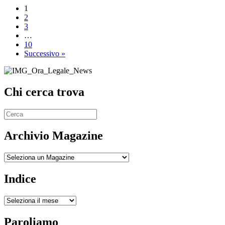
1
2
3
…
10
Successivo »
Chi cerca trova
Archivio Magazine
Archivio
Indice
Indice
Paroliamo