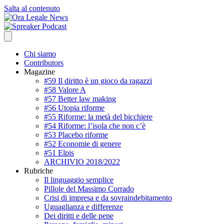
Salta al contenuto
Chi siamo
Contributors
Magazine
#59 Il diritto è un gioco da ragazzi
#58 Valore A
#57 Better law making
#56 Utopia riforme
#55 Riforme: la metà del bicchiere
#54 Riforme: l’isola che non c’è
#53 Placebo riforme
#52 Economie di genere
#51 Elpis
ARCHIVIO 2018/2022
Rubriche
Il linguaggio semplice
Pillole del Massimo Corrado
Crisi di impresa e da sovraindebitamento
Uguaglianza e differenze
Dei diritti e delle pene