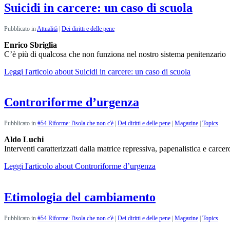
Suicidi in carcere: un caso di scuola
Pubblicato in
Attualità
|
Dei diritti e delle pene
Enrico Sbriglia
C’è più di qualcosa che non funziona nel nostro sistema penitenzario
Leggi l'articolo
about Suicidi in carcere: un caso di scuola
Controriforme d’urgenza
Pubblicato in
#54 Riforme: l'isola che non c'è
|
Dei diritti e delle pene
|
Magazine
|
Topics
Aldo Luchi
Interventi caratterizzati dalla matrice repressiva, papenalistica e carcer
Leggi l'articolo
about Controriforme d’urgenza
Etimologia del cambiamento
Pubblicato in
#54 Riforme: l'isola che non c'è
|
Dei diritti e delle pene
|
Magazine
|
Topics