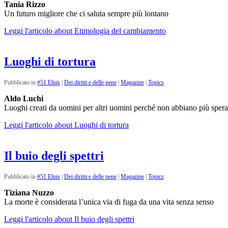
Tania Rizzo
Un futuro migliore che ci saluta sempre più lontano
Leggi l'articolo
about Etimologia del cambiamento
Luoghi di tortura
Pubblicato in
#51 Elpis
|
Dei diritti e delle pene
|
Magazine
|
Topics
Aldo Luchi
Luoghi creati da uomini per altri uomini perché non abbiano più sper
Leggi l'articolo
about Luoghi di tortura
Il buio degli spettri
Pubblicato in
#51 Elpis
|
Dei diritti e delle pene
|
Magazine
|
Topics
Tiziana Nuzzo
La morte è considerata l’unica via di fuga da una vita senza senso
Leggi l'articolo
about Il buio degli spettri