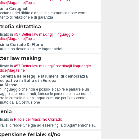
lice
|
Magazine
|
Topics
ania Cavagnoli
portanza del diritto e della sua comunicazione come
mento di relazione e di garanzia
trofia sintattica
icato in
#57 Better law making
|
Il linguaggio
lice
|
Magazine
|
Topics
imo Corrado Di Florio
arole non devono essere ingannatrici
tter law making
icato in
#57 Better law making
|
Copertina
|
Il linguaggio
lice
|
Magazine
parenza delle leggi e strumenti di democrazia
ecipativa in Italia e in Europa
na Alesso
n linguaggio che non è possibile capire e parlare è un
uaggio che rende muti, ferisce le persone e la comunità,
rre la bussola di una lingua comune per l’orizzonte
gnato dalla Costituzione
genia
icato in
Pillole del Massimo Corrado
ra, si direbbe.Che già ad essere figlia di Agamennone e…
pensione feriale: si/no