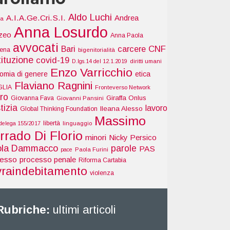
Aldo Luchi
A.I.A.Ge.Cri.S.I.
Andrea
ia
Anna Losurdo
zeo
Anna Paola
avvocati
Bari
carcere
CNF
tena
bigenitorialità
tituzione
covid-19
D.lgs.14 del 12.1.2019
diritti umani
Enzo Varricchio
omia di genere
etica
Flaviano Ragnini
GLIA
Fronteverso Network
ro
Giraffa Onlus
Giovanna Fava
Giovanni Pansini
tizia
lavoro
Ileana Alesso
Global Thinking Foundation
Massimo
libertà
delega 155/2017
linguaggio
rrado Di Florio
minori
Nicky Persico
ola Dammacco
parole
PAS
pace
Paola Furini
cesso
processo penale
Riforma Cartabia
vraindebitamento
violenza
Rubriche:
ultimi articoli