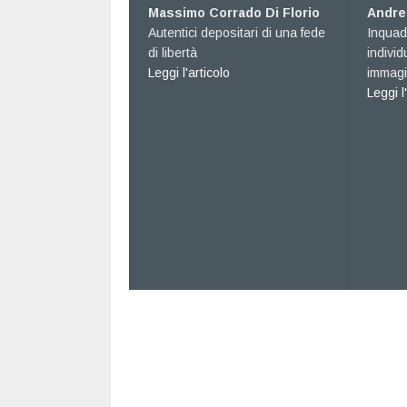
Massimo Corrado Di Florio
Andrea Buti
è
Autentici depositari di una fede
Inquadrare il proble
tà di
di libertà
individuare le opzioni
about Avvocati, cosa… come…?
ica
Leggi l'articolo
immaginare gli scena
co di tanti colori
about 
Leggi l'articolo