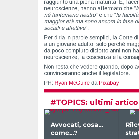
raggiunto una piena maturità. E, facendo
neuroscienze, hanno affermato che “
l
né tantomeno neutro
” e che “
le facolt
maggior età ma sono ancora in fase d
sociali e affettive
”.
Per dirla in parole semplici, la Corte 
a un giovane adulto, solo perché magg
da poco compiuto diciotto anni non h
neuroscienze, la coscienza e la cons
Non resta che vedere quando, dopo ave
convinceranno anche il legislatore.
PH:
Ryan McGuire
da
Pixabay
#
TOPICS
: ultimi artico
ti
Avvocati, cosa…
Rilevanza
come…?
strategica