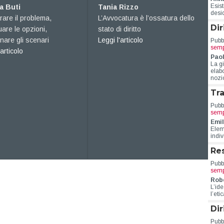
avvocati
Esist
Tania Rizzo
desid
ma,
L’Avvocatura è l’ossatura dello
Aldo Luchi
Dir
,
stato di diritto
Le battaglie per i 
about Trasformazione etica
ri
Leggi l'articolo
Pubbl
non per il privil
semp
Rilevanza strategica
a
Leggi l'articolo
Pao
La gi
elab
nozio
Tra
Pubbl
semp
Emil
Eleme
indi
Res
Pubbl
semp
Robe
L’ide
l’eti
Dir
Pubbl