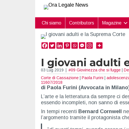
Chi siamo
Contributors
Magazine
I giovani adulti
03 Lug 2019
|
#09 Giovinezza che si fugge
|
Dei
Corte di Cassazione
|
Paola Furini
|
adolescenz
11607/2018
di Paola Furini (Avvocata in Milano
L’arte e la letteratura da sempre ci de
essendo incompleti, non sanno di esse
In tempi recenti
Bernard Cornwell
ne
l’argomento tramite il protagonista che