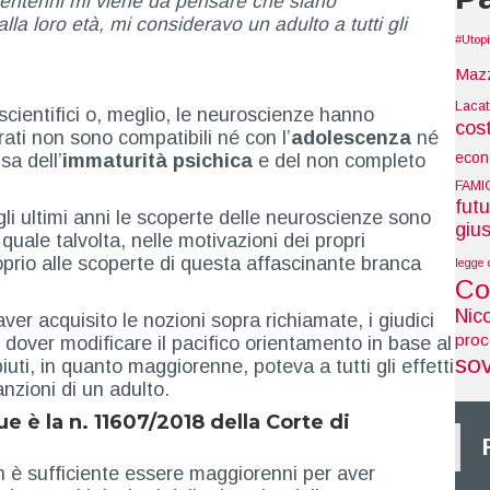
ventenni mi viene da pensare che siano
la loro età, mi consideravo un adulto a tutti gli
#Utop
Maz
Laca
 scientifici o, meglio, le neuroscienze hanno
cos
ati non sono compatibili né con l’
adolescenza
né
econ
sa dell’
immaturità psichica
e del non completo
FAMI
futu
egli ultimi anni le scoperte delle neuroscienze sono
gius
 quale talvolta, nelle motivazioni dei propri
oprio alle scoperte di questa affascinante branca
legge 
Co
Nic
r acquisito le nozioni sopra richiamate, i giudici
pro
dover modificare il pacifico orientamento in base al
so
uti, in quanto maggiorenne, poteva a tutti gli effetti
zioni di un adulto.
e è la n.
11607/2018
della
Corte di
n è sufficiente essere maggiorenni per aver