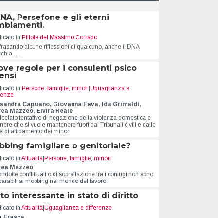
DNA, Persefone e gli eterni
mbiamenti.
icato in
Pillole del Massimo Corrado
frasando alcune riflessioni di qualcuno, anche il DNA
cchia .…
ve regole per i consulenti psico
ensi
icato in
Persone, famiglie, minori
|
Uguaglianza e
erenze
sandra Capuano, Giovanna Fava, Ida Grimaldi,
ea Mazzeo, Elvira Reale
alcelato tentativo di negazione della violenza domestica e
nere che si vuole mantenere fuori dai Tribunali civili e dalle
e di affidamento dei minori
bing famigliare o genitoriale?
icato in
Attualità
|
Persone, famiglie, minori
rea Mazzeo
ndotte conflittuali o di sopraffazione tra i coniugi non sono
parabili al mobbing nel mondo del lavoro
 cosa,
Lo sguardo laico
Prosp
to interessante in stato di diritto
 tutti gli
ribalt
icato in
Attualità
|
Uguaglianza e differenze
Nicola Cirillo
a Frasca