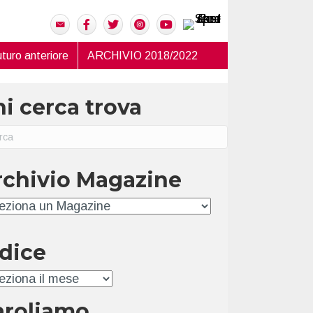
turo anteriore
ARCHIVIO 2018/2022
i cerca trova
rchivio Magazine
hivio
ndice
ice
aroliamo