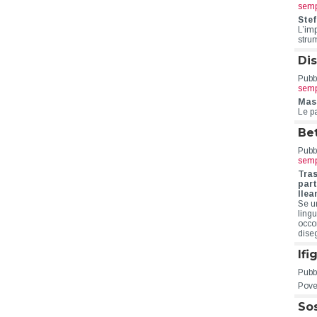
semp
Stef
L’im
stru
Dis
Pubbl
semp
Mass
Le p
Be
Pubbl
semp
Tras
part
Ilea
Se u
ling
occo
dise
Ifi
Pubbl
Pove
Sos