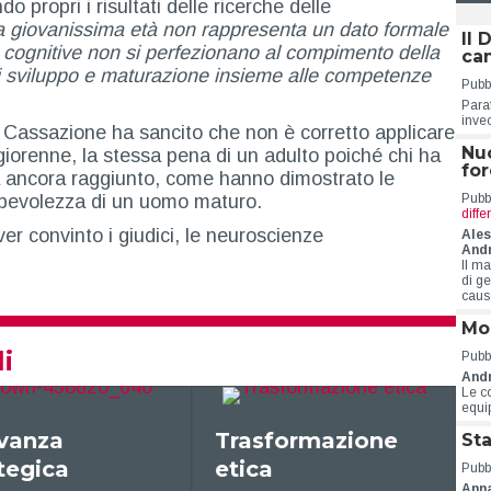
 propri i risultati delle ricerche delle
a giovanissima età non rappresenta un dato formale
Il 
à cognitive non si perfezionano al compimento della
ca
i sviluppo e maturazione insieme alle competenze
Pubbl
Para
inve
di Cassazione ha sancito che non è corretto applicare
Nuo
iorenne, la stessa pena di un adulto poiché chi ha
for
a ancora raggiunto, come hanno dimostrato le
apevolezza di un uomo maturo.
Pubbl
diff
r convinto i giudici, le neuroscienze
Ales
Andr
Il m
di ge
caus
Mob
li
Pubbl
And
Le co
equi
Trasformazione
Per prima
Sta
etica
uccidiamo
Pubbl
Ann