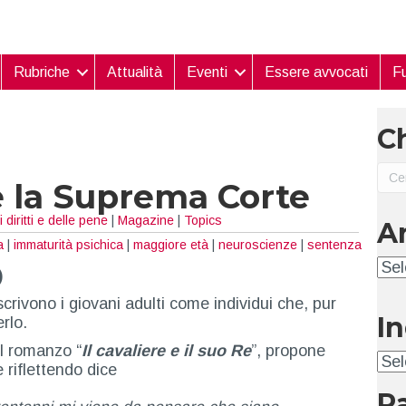
Rubriche
Attualità
Eventi
Essere avvocati
Fu
Ch
 e la Suprema Corte
 diritti e delle pene
|
Magazine
|
Topics
A
a
|
immaturità psichica
|
maggiore età
|
neuroscienze
|
sentenza
Arc
)
scrivono i giovani adulti come individui che, pur
I
rlo.
l romanzo “
Il cavaliere e il suo Re
”, propone
Ind
 riflettendo dice
P