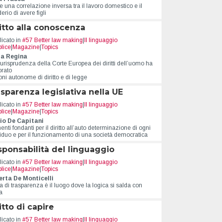
Una funzione propulsiva del
e una correlazione inversa tra il lavoro domestico e il
Anna Los
erio di avere figli
progresso e dello sviluppo
Abbiamo, 
sociale
itto alla conoscenza
problema 
diritti di tutti e
about Lo sguardo laico
Leggi l'articolo
Leggi l'art
icato in
#57 Better law making
|
Il linguaggio
egio di pochi
lice
|
Magazine
|
Topics
bout Per prima cosa, uccidiamo tutti gli avvocati
la Regina
urisprudenza della Corte Europea dei diritti dell’uomo ha
orato
ni autonome di diritto e di legge
sparenza legislativa nella UE
icato in
#57 Better law making
|
Il linguaggio
lice
|
Magazine
|
Topics
io De Capitani
nti fondanti per il diritto all’auto determinazione di ogni
viduo e per il funzionamento di una società democratica
ponsabilità del linguaggio
icato in
#57 Better law making
|
Il linguaggio
lice
|
Magazine
|
Topics
rta De Monticelli
a di trasparenza è il luogo dove la logica si salda con
ca
itto di capire
icato in
#57 Better law making
|
Il linguaggio