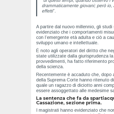
“
di questi tempi, quando osservo i 
drammaticamente giovani; però io, al
effetti
”.
A partire dal nuovo millennio, gli studi
evidenziato che i comportamenti misur
con l’emergente età adulta e ciò a cau
sviluppo umano e intellettuale.
È noto agli operatori del diritto che n
state utilizzate dalla giurisprudenza la
provvedimenti, ha fatto riferimento pr
della scienza.
Recentemente è accaduto che, dopo ave
della Suprema Corte hanno ritenuto di 
quale un ragazzo di diciotto anni compi
essere assoggettato alle medesime san
La sentenza che fa da spartiacqu
Cassazione
, sezione prima.
I magistrati hanno evidenziato che no