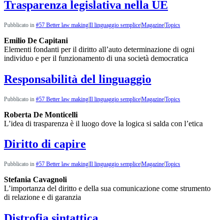
Trasparenza legislativa nella UE
Pubblicato in
#57 Better law making
|
Il linguaggio semplice
|
Magazine
|
Topics
Emilio De Capitani
Elementi fondanti per il diritto all’auto determinazione di ogni
individuo e per il funzionamento di una società democratica
Responsabilità del linguaggio
Pubblicato in
#57 Better law making
|
Il linguaggio semplice
|
Magazine
|
Topics
Roberta De Monticelli
L’idea di trasparenza è il luogo dove la logica si salda con l’etica
Diritto di capire
Pubblicato in
#57 Better law making
|
Il linguaggio semplice
|
Magazine
|
Topics
Stefania Cavagnoli
L’importanza del diritto e della sua comunicazione come strumento
di relazione e di garanzia
Distrofia sintattica