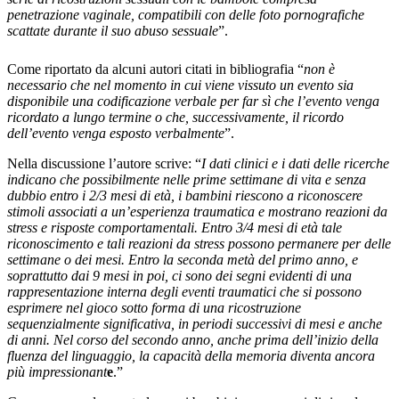
penetrazione vaginale, compatibili con delle foto pornografiche
scattate durante il suo abuso sessuale
”.
Come riportato da alcuni autori citati in bibliografia “
non è
necessario che nel momento in cui viene vissuto un evento sia
disponibile una codificazione verbale per far sì che l’evento venga
ricordato a lungo termine o che, successivamente, il ricordo
dell’evento venga esposto verbalmente
”.
Nella discussione l’autore scrive: “
I dati clinici e i dati delle ricerche
indicano che possibilmente nelle prime settimane di vita e senza
dubbio entro i 2/3 mesi di età, i bambini riescono a riconoscere
stimoli associati a un’esperienza traumatica e mostrano reazioni da
stress e risposte comportamentali. Entro 3/4 mesi di età tale
riconoscimento e tali reazioni da stress possono permanere per delle
settimane o dei mesi. Entro la seconda metà del primo anno, e
soprattutto dai 9 mesi in poi, ci sono dei segni evidenti di una
rappresentazione interna degli eventi traumatici che si possono
esprimere nel gioco sotto forma di una ricostruzione
sequenzialmente significativa, in periodi successivi di mesi e anche
di anni. Nel corso del secondo anno, anche prima dell’inizio della
fluenza del linguaggio, la capacità della memoria diventa ancora
più impressionant
e
.”