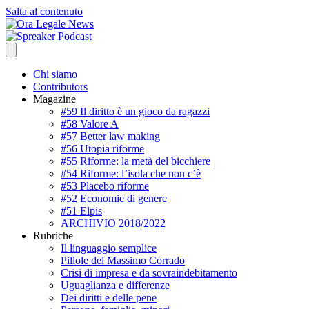
Salta al contenuto
Chi siamo
Contributors
Magazine
#59 Il diritto è un gioco da ragazzi
#58 Valore A
#57 Better law making
#56 Utopia riforme
#55 Riforme: la metà del bicchiere
#54 Riforme: l’isola che non c’è
#53 Placebo riforme
#52 Economie di genere
#51 Elpis
ARCHIVIO 2018/2022
Rubriche
Il linguaggio semplice
Pillole del Massimo Corrado
Crisi di impresa e da sovraindebitamento
Uguaglianza e differenze
Dei diritti e delle pene