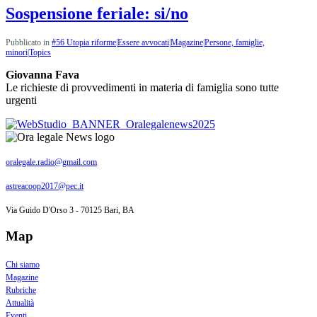
Sospensione feriale: si/no
Pubblicato in
#56 Utopia riforme
|
Essere avvocati
|
Magazine
|
Persone, famiglie,
minori
|
Topics
Giovanna Fava
Le richieste di provvedimenti in materia di famiglia sono tutte
urgenti
oralegale.radio@gmail.com
astreacoop2017@pec.it
Via Guido D'Orso 3 - 70125 Bari, BA
Map
Chi siamo
Magazine
Rubriche
Attualità
Eventi