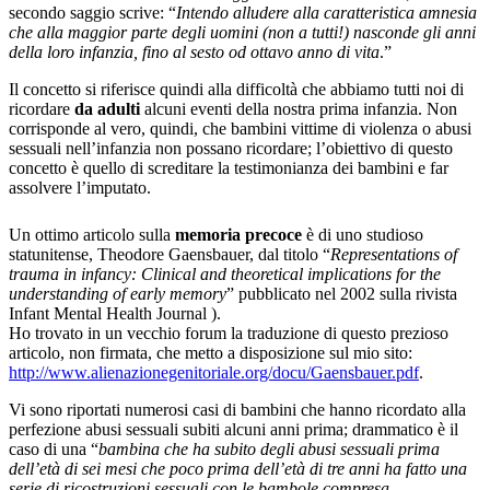
secondo saggio scrive: “
Intendo alludere alla caratteristica amnesia
che alla maggior parte degli uomini (non a tutti!) nasconde gli anni
della loro infanzia, fino al sesto od ottavo anno di vita
.”
Il concetto si riferisce quindi alla difficoltà che abbiamo tutti noi di
ricordare
da adulti
alcuni eventi della nostra prima infanzia. Non
corrisponde al vero, quindi, che bambini vittime di violenza o abusi
sessuali nell’infanzia non possano ricordare; l’obiettivo di questo
concetto è quello di screditare la testimonianza dei bambini e far
assolvere l’imputato.
Un ottimo articolo sulla
memoria precoce
è di uno studioso
statunitense, Theodore Gaensbauer, dal titolo “
Representations of
trauma in infancy: Clinical and theoretical implications for the
understanding of early memory
” pubblicato nel 2002 sulla rivista
Infant Mental Health Journal ).
Ho trovato in un vecchio forum la traduzione di questo prezioso
articolo, non firmata, che metto a disposizione sul mio sito:
http://www.alienazionegenitoriale.org/docu/Gaensbauer.pdf
.
Vi sono riportati numerosi casi di bambini che hanno ricordato alla
perfezione abusi sessuali subiti alcuni anni prima; drammatico è il
caso di una “
bambina che ha subito degli abusi sessuali prima
dell’età di sei mesi che poco prima dell’età di tre anni ha fatto una
serie di ricostruzioni sessuali con le bambole compresa