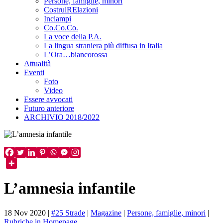
Persone, famiglie, minori
CostruiRElazioni
Inciampi
Co.Co.Co.
La voce della P.A.
La lingua straniera più diffusa in Italia
L’Ora…biancorossa
Attualità
Eventi
Foto
Video
Essere avvocati
Futuro anteriore
ARCHIVIO 2018/2022
L’amnesia infantile
18 Nov 2020
|
#25 Strade
|
Magazine
|
Persone, famiglie, minori
|
Rubriche in Homepage