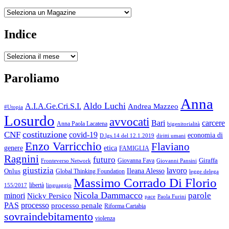
Archivio
Indice
Indice
Paroliamo
Anna
Aldo Luchi
A.I.A.Ge.Cri.S.I.
Andrea Mazzeo
#Utopia
Losurdo
avvocati
Bari
carcere
Anna Paola Lacatena
bigenitorialità
costituzione
CNF
covid-19
economia di
diritti umani
D.lgs.14 del 12.1.2019
Enzo Varricchio
Flaviano
genere
etica
FAMIGLIA
Ragnini
futuro
Giraffa
Giovanna Fava
Fronteverso Network
Giovanni Pansini
giustizia
lavoro
Onlus
Ileana Alesso
Global Thinking Foundation
legge delega
Massimo Corrado Di Florio
libertà
linguaggio
155/2017
Nicola Dammacco
parole
minori
Nicky Persico
Paola Furini
pace
PAS
processo
processo penale
Riforma Cartabia
sovraindebitamento
violenza