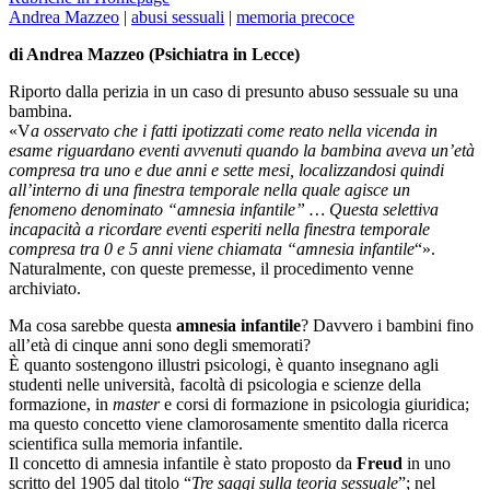
Andrea Mazzeo
|
abusi sessuali
|
memoria precoce
di Andrea Mazzeo (Psichiatra in Lecce)
Riporto dalla perizia in un caso di presunto abuso sessuale su una
bambina.
«V
a osservato che i fatti ipotizzati come reato nella vicenda in
esame riguardano eventi avvenuti quando la bambina aveva un’età
compresa tra uno e due anni e sette mesi, localizzandosi quindi
all’interno di una finestra temporale nella quale agisce un
fenomeno denominato “amnesia infantile” … Questa selettiva
incapacità a ricordare eventi esperiti nella finestra temporale
compresa tra 0 e 5 anni viene chiamata “amnesia infantile
“».
Naturalmente, con queste premesse, il procedimento venne
archiviato.
Ma cosa sarebbe questa
amnesia infantile
? Davvero i bambini fino
all’età di cinque anni sono degli smemorati?
È quanto sostengono illustri psicologi, è quanto insegnano agli
studenti nelle università, facoltà di psicologia e scienze della
formazione, in
master
e corsi di formazione in psicologia giuridica;
ma questo concetto viene clamorosamente smentito dalla ricerca
scientifica sulla memoria infantile.
Il concetto di amnesia infantile è stato proposto da
Freud
in uno
scritto del 1905 dal titolo “
Tre saggi sulla teoria sessuale
”; nel