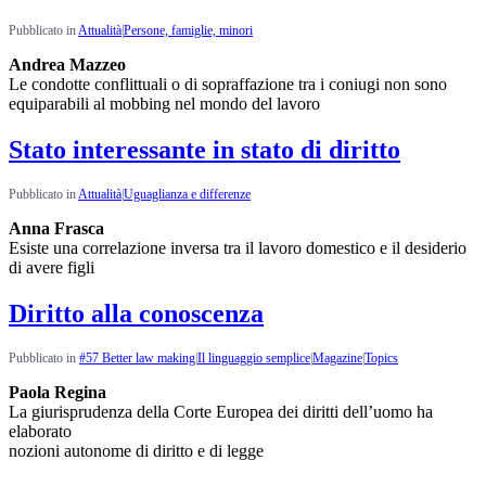
Pubblicato in
Attualità
|
Persone, famiglie, minori
Andrea Mazzeo
Le condotte conflittuali o di sopraffazione tra i coniugi non sono
equiparabili al mobbing nel mondo del lavoro
Stato interessante in stato di diritto
Pubblicato in
Attualità
|
Uguaglianza e differenze
Anna Frasca
Esiste una correlazione inversa tra il lavoro domestico e il desiderio
di avere figli
Diritto alla conoscenza
Pubblicato in
#57 Better law making
|
Il linguaggio semplice
|
Magazine
|
Topics
Paola Regina
La giurisprudenza della Corte Europea dei diritti dell’uomo ha
elaborato
nozioni autonome di diritto e di legge