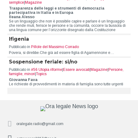
semplice
|
Magazine
Trasparenza delle leggi e strumenti di democrazia
partecipativa in Italia e in Europa
Ileana Alesso
Se un linguaggio che non è possibile capire e parlare è un linguaggio
che rende muti, ferisce le persone e la comunità, occorre la bussola di
una lingua comune per l’orizzonte disegnato dalla Costituzione
Ifigenia
Pubblicato in
Pillole del Massimo Corrado
Povera, si direbbe.Che già ad essere figlia di Agamennone e…
Sospensione feriale: si/no
Pubblicato in
#56 Utopia riforme
|
Essere avvocati
|
Magazine
|
Persone,
famiglie, minori
|
Topics
Giovanna Fava
Le richieste di provvedimenti in materia di famiglia sono tutte urgenti
oralegale.radio@gmail.com