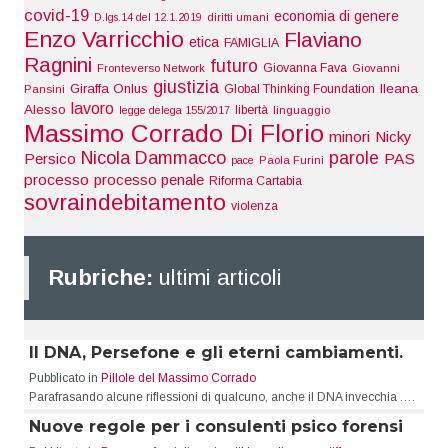
covid-19
economia di genere
D.lgs.14 del 12.1.2019
diritti umani
Enzo Varricchio
Flaviano
etica
FAMIGLIA
Ragnini
futuro
Giovanna Fava
Fronteverso Network
Giovanni
giustizia
Giraffa Onlus
Ileana
Global Thinking Foundation
Pansini
lavoro
Alesso
libertà
legge delega 155/2017
linguaggio
Massimo Corrado Di Florio
minori
Nicky
Nicola Dammacco
parole
Persico
PAS
pace
Paola Furini
processo
processo penale
Riforma Cartabia
sovraindebitamento
violenza
Rubriche:
ultimi articoli
Il DNA, Persefone e gli eterni cambiamenti.
Pubblicato in
Pillole del Massimo Corrado
Parafrasando alcune riflessioni di qualcuno, anche il DNA invecchia .…
Nuove regole per i consulenti psico forensi