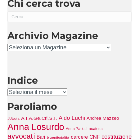
Chi cerca trova
Archivio Magazine
Archivio
Indice
Indice
Paroliamo
Aldo Luchi
A.I.A.Ge.Cri.S.I.
Andrea Mazzeo
#Utopia
Anna Losurdo
Anna Paola Lacatena
avvocati
costituzione
Bari
carcere
CNF
bigenitorialità