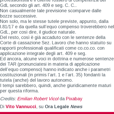
GdL secondo gli art. 409 e seg. C. C..
Non casualmente tale previsione scomparve dalle
bozze successive.
Non solo, ma le stesse tutele previste, appunto, dalla
l.81/17 e da quella sull’equo compenso troverebbero nel
GdL, per così dire, il giudice naturale.
Del resto, così è già accaduto con le sentenze della
Corte di cassazione Sez. Lavoro che hanno statuito su
rapporti professionali qualificati come co.co.co. con
applicazione integrale degli art. 409 e seg.
Ed ancora, alcune voci in dottrina e numerose sentenze
dei TAR (pronunciatesi in materia di applicazione
dell’equo compenso) hanno indicato anche i parametri
costituzionali (in primis l’art. 1 e l’art. 35) fondanti la
tutela (anche) del lavoro autonomo.
I tempi sarebbero, quindi, anche giuridicamente maturi
per questa riforma.
Credits:
Emilian Robert Vicol
da
Pixabay
Di
Vito Vannucci
, su
Ora Legale
News