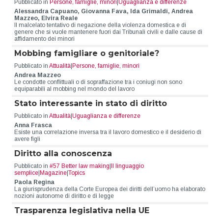
Pubblicato in
Persone, famiglie, minori
|
Uguaglianza e differenze
Alessandra Capuano, Giovanna Fava, Ida Grimaldi, Andrea
Mazzeo, Elvira Reale
Il malcelato tentativo di negazione della violenza domestica e di
genere che si vuole mantenere fuori dai Tribunali civili e dalle cause di
affidamento dei minori
Mobbing famigliare o genitoriale?
Pubblicato in
Attualità
|
Persone, famiglie, minori
Andrea Mazzeo
Le condotte conflittuali o di sopraffazione tra i coniugi non sono
equiparabili al mobbing nel mondo del lavoro
Stato interessante in stato di diritto
Pubblicato in
Attualità
|
Uguaglianza e differenze
Anna Frasca
Esiste una correlazione inversa tra il lavoro domestico e il desiderio di
avere figli
Diritto alla conoscenza
Pubblicato in
#57 Better law making
|
Il linguaggio
semplice
|
Magazine
|
Topics
Paola Regina
La giurisprudenza della Corte Europea dei diritti dell’uomo ha elaborato
nozioni autonome di diritto e di legge
Trasparenza legislativa nella UE