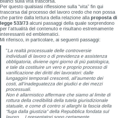
bilanci sulla vita trascorsa.
Per questo qualsiasi riflessione sulla “vita” fin qui
trascorsa dal processo del lavoro credo che non possa
che partire dalla lettura della relazione alla
proposta di
legge
533/73
alcuni passaggi della quale sorprendono
per l’attualità del contenuto e risultano estremamente
interessanti ed emblematici.
Mi riferisco, in particolare, ai seguenti passaggi:
“
La realtà processuale delle controversie
individuali di lavoro o di previdenza e assistenza
obbligatoria, diviene ogni giorno di più patologica,
e tale da costituire un vero e proprio processo di
vanificazione dei diritti dei lavoratori: dalle
lungaggini temporali crescenti, all’aumento dei
costi, all’inadeguatezza dei giudici e dei mezzi
processuali.
Non è allarmistico affermare che siamo al limite di
rottura della credibilità della tutela giurisdizionale
statuale, e come di contro si allarghi la fascia della
“fuga dalla giustizia” della Repubblica fondata sul
lavoro… I presentatori sono certamente