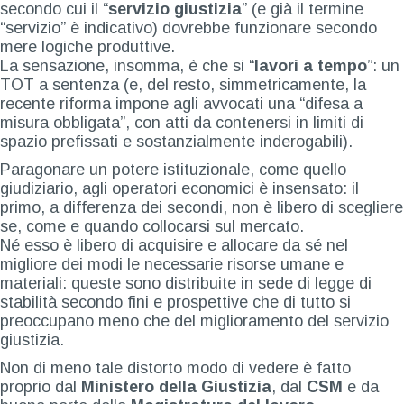
secondo cui il “
servizio giustizia
” (e già il termine
“servizio” è indicativo) dovrebbe funzionare secondo
mere logiche produttive.
La sensazione, insomma, è che si “
lavori a tempo
”: un
TOT a sentenza (e, del resto, simmetricamente, la
recente riforma impone agli avvocati una “difesa a
misura obbligata”, con atti da contenersi in limiti di
spazio prefissati e sostanzialmente inderogabili).
Paragonare un potere istituzionale, come quello
giudiziario, agli operatori economici è insensato: il
primo, a differenza dei secondi, non è libero di scegliere
se, come e quando collocarsi sul mercato.
Né esso è libero di acquisire e allocare da sé nel
migliore dei modi le necessarie risorse umane e
materiali: queste sono distribuite in sede di legge di
stabilità secondo fini e prospettive che di tutto si
preoccupano meno che del miglioramento del servizio
giustizia.
Non di meno tale distorto modo di vedere è fatto
proprio dal
Ministero della Giustizia
, dal
CSM
e da