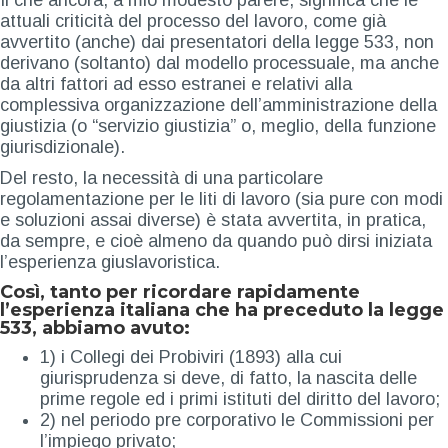
Il che ancora, a mio modesto parere, significa che le
attuali criticità del processo del lavoro, come già
avvertito (anche) dai presentatori della legge 533, non
derivano (soltanto) dal modello processuale, ma anche
da altri fattori ad esso estranei e relativi alla
complessiva organizzazione dell’amministrazione della
giustizia (o “servizio giustizia” o, meglio, della funzione
giurisdizionale).
Del resto, la necessità di una particolare
regolamentazione per le liti di lavoro (sia pure con modi
e soluzioni assai diverse) è stata avvertita, in pratica,
da sempre, e cioè almeno da quando può dirsi iniziata
l’esperienza giuslavoristica.
Così, tanto per ricordare rapidamente
l’esperienza italiana che ha preceduto la legge
533, abbiamo avuto:
1) i Collegi dei Probiviri (1893) alla cui
giurisprudenza si deve, di fatto, la nascita delle
prime regole ed i primi istituti del diritto del lavoro;
2) nel periodo pre corporativo le Commissioni per
l’impiego privato;