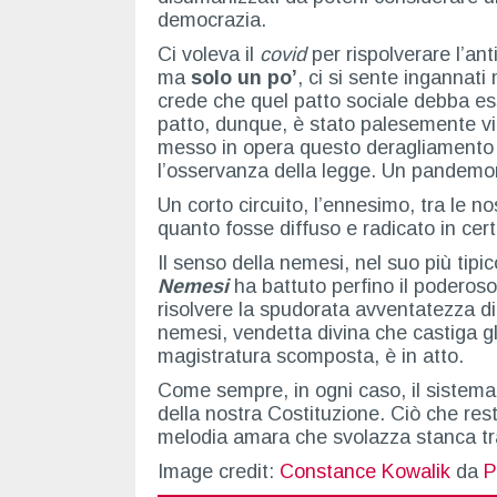
democrazia.
Ci voleva il
covid
per rispolverare l’ant
ma
solo un po’
, ci si sente ingannati
crede che quel patto sociale debba ess
patto, dunque, è stato palesemente viol
messo in opera questo deragliamento av
l’osservanza della legge. Un pandemo
Un corto circuito, l’ennesimo, tra le 
quanto fosse diffuso e radicato in cert
Il senso della nemesi, nel suo più tipi
Nemesi
ha battuto perfino il podero
risolvere la spudorata avventatezza di c
nemesi, vendetta divina che castiga gl
magistratura scomposta, è in atto.
Come sempre, in ogni caso, il sistema rea
della nostra Costituzione. Ciò che res
melodia amara che svolazza stanca tra 
Image credit:
Constance Kowalik
da
P