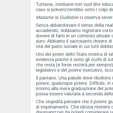
Tuttavia,
instituere
non vuol dire edu
caso si polverizzerebbe sotto i colpi d
Madame la Guillotine
ci osserva severa
Senza abbandonare il senso della realt
accadendo, dobbiamo registrare corto c
dovere di farlo in un contesto attuale 
duro. Abbiamo il sacrosanto dovere di
vita del patto sociale in cui tutti dobb
Uno dei poteri dello Stato mostra di sé
evidenza poiché è sotto gli occhi di tu
che resta (e forse resterà per sempre)
legislativo e del potere esecutivo, ec
Il pantano. Una palude dove ribollono i
potere, qualunque potere. Difficile, in 
intorno alla mera graduazione del pote
possa essere valutata a seconda della
Che stupidità pensare che il potere g
di inquinamento. Che idiozia ritenere 
disumanizzati da poterli considerare un