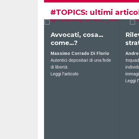
#
TOPICS
: ultimi artico
tanti
Avvocati, cosa…
Rilevanza
come…?
strategic
Massimo Corrado Di Florio
Andrea Buti
azze è
Autentici depositari di una fede
Inquadrare il pr
ibilità di
di libertà
individuare le op
about Avvocati, cosa… come…?
pubblica
Leggi l'articolo
immaginare gli 
 fiocco di tanti colori
ab
Leggi l'articolo