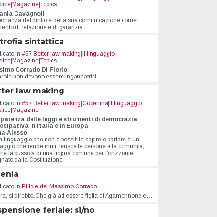
lice
|
Magazine
|
Topics
ania Cavagnoli
portanza del diritto e della sua comunicazione come
mento di relazione e di garanzia
trofia sintattica
icato in
#57 Better law making
|
Il linguaggio
lice
|
Magazine
|
Topics
imo Corrado Di Florio
arole non devono essere ingannatrici
tter law making
icato in
#57 Better law making
|
Copertina
|
Il linguaggio
lice
|
Magazine
parenza delle leggi e strumenti di democrazia
ecipativa in Italia e in Europa
na Alesso
n linguaggio che non è possibile capire e parlare è un
uaggio che rende muti, ferisce le persone e la comunità,
rre la bussola di una lingua comune per l’orizzonte
gnato dalla Costituzione
genia
icato in
Pillole del Massimo Corrado
ra, si direbbe.Che già ad essere figlia di Agamennone e…
pensione feriale: si/no