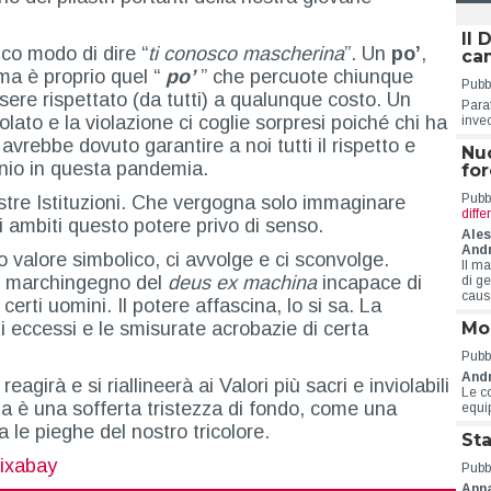
Il 
ico modo di dire “
ti conosco mascherina
”. Un
po’
,
ca
 ma è proprio quel “
po’
” che percuote chiunque
Pubbl
ere rispettato (da tutti) a qualunque costo. Un
Para
ato e la violazione ci coglie sorpresi poiché chi ha
inve
rebbe dovuto garantire a noi tutti il rispetto e
Nuo
nio in questa pandemia.
for
Pubbl
nostre Istituzioni. Che vergogna solo immaginare
diff
i ambiti questo potere privo di senso.
Ales
Andr
co valore simbolico, ci avvolge e ci sconvolge.
Il m
so marchingegno del
deus ex machina
incapace di
di ge
caus
erti uomini. Il potere affascina, lo si sa. La
Mob
i eccessi e le smisurate acrobazie di certa
Pubbl
And
girà e si riallineerà ai Valori più sacri e inviolabili
Le co
ta è una sofferta tristezza di fondo, come una
equi
le pieghe del nostro tricolore.
Sta
ixabay
Pubbl
Ann