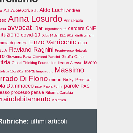
Aldo Luchi
A.I.A.Ge.Cri.S.I.
Andrea
ia
Anna Losurdo
zeo
Anna Paola
avvocati
Bari
carcere
CNF
tena
bigenitorialità
tituzione
covid-19
D.lgs.14 del 12.1.2019
diritti umani
Enzo Varricchio
omia di genere
etica
Flaviano Ragnini
GLIA
Fronteverso Network
ro
Giraffa Onlus
Giovanna Fava
Giovanni Pansini
tizia
lavoro
Ileana Alesso
Global Thinking Foundation
Massimo
libertà
delega 155/2017
linguaggio
rrado Di Florio
minori
Nicky Persico
ola Dammacco
parole
PAS
pace
Paola Furini
cesso
processo penale
Riforma Cartabia
vraindebitamento
violenza
Rubriche:
ultimi articoli