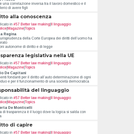
e una correlazione inversa tra il lavoro domestico e il
erio di avere figli
itto alla conoscenza
icato in
#57 Better law making
|
Il linguaggio
lice
|
Magazine
|
Topics
ima cosa,
Lo sguardo laico
Pro
la Regina
urisprudenza della Corte Europea dei diritti dell’uomo ha
amo tutti gli
rib
orato
Nicola Cirillo
ni autonome di diritto e di legge
ti
Una funzione propulsiva del
Anna
sparenza legislativa nella UE
progresso e dello sviluppo
Abbia
i
icato in
#57 Better law making
|
Il linguaggio
sociale
probl
per i diritti di tutti e
lice
|
Magazine
|
Topics
about Lo sguardo laico
Leggi l'articolo
Leggi 
rivilegio di pochi
io De Capitani
nti fondanti per il diritto all’auto determinazione di ogni
about Per prima cosa, uccidiamo tutti gli avvocati
colo
viduo e per il funzionamento di una società democratica
ponsabilità del linguaggio
icato in
#57 Better law making
|
Il linguaggio
lice
|
Magazine
|
Topics
rta De Monticelli
a di trasparenza è il luogo dove la logica si salda con
ca
itto di capire
icato in
#57 Better law making
|
Il linguaggio