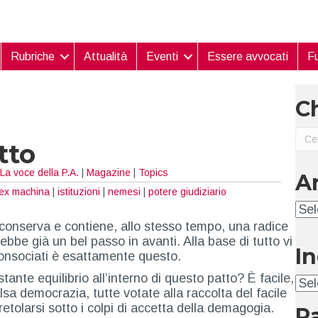
Rubriche
Attualità
Eventi
Essere avvocati
Fu
Ch
tto
La voce della P.A.
|
Magazine
|
Topics
A
ex machina
|
istituzioni
|
nemesi
|
potere giudiziario
Arc
 conserva e contiene, allo stesso tempo, una radice
bbe già un bel passo in avanti. Alla base di tutto vi
I
 consociati è esattamente questo.
ante equilibrio all’interno di questo patto? È facile,
Ind
lsa democrazia, tutte votate alla raccolta del facile
retolarsi sotto i colpi di accetta della demagogia.
P