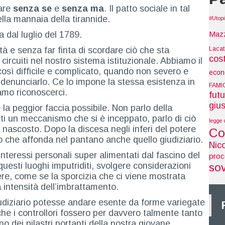
care
senza se
e
senza ma
. Il patto sociale in tal
ella mannaia della tirannide.
#Utop
Maz
 dal luglio del 1789.
Laca
à e senza far finta di scordare ciò che sta
cos
ircuiti nel nostro sistema istituzionale. Abbiamo il
così difficile e complicato, quando non severo e
econ
 denunciarlo. Ce lo impone la stessa esistenza in
FAMI
iamo riconoscerci.
futu
gius
 la peggior faccia possibile. Non parlo della
tti un meccanismo che si è inceppato, parlo di ciò
legge 
 nascosto. Dopo la discesa negli inferi del potere
Co
co che affonda nel pantano anche quello giudiziario.
Nic
nteressi personali super alimentati dal fascino del
pro
questi luoghi imputriditi, svolgere considerazioni
so
re, come se la sporcizia che ci viene mostrata
 intensità dell’imbrattamento.
iudiziario potesse andare esente da forme variegate
che i controllori fossero per davvero talmente tanto
o dei pilastri portanti della nostra giovane