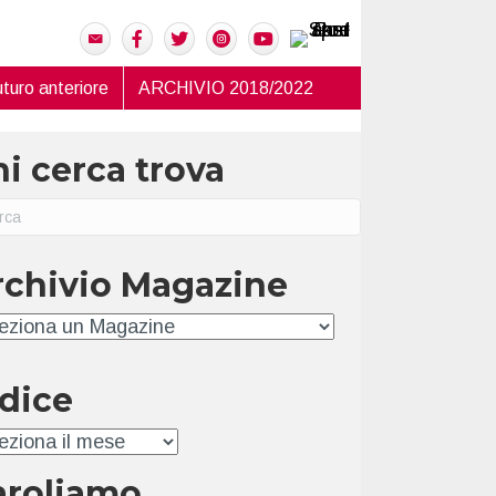
turo anteriore
ARCHIVIO 2018/2022
i cerca trova
rchivio Magazine
hivio
ndice
ice
aroliamo