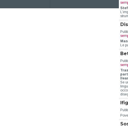
semp
Stef
L’im
stru
Dis
Pubbl
semp
Mass
Le p
Be
Pubbl
semp
Tras
part
Ilea
Se u
ling
occo
dise
Ifi
Pubbl
Pove
Sos