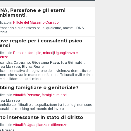
DNA, Persefone e gli eterni
mbiamenti.
icato in
Pillole del Massimo Corrado
frasando alcune riflessioni di qualcuno, anche il DNA
cchia .…
ve regole per i consulenti psico
ensi
icato in
Persone, famiglie, minori
|
Uguaglianza e
erenze
sandra Capuano, Giovanna Fava, Ida Grimaldi,
ea Mazzeo, Elvira Reale
alcelato tentativo di negazione della violenza domestica e
nere che si vuole mantenere fuori dai Tribunali civili e dalle
e di affidamento dei minori
bing famigliare o genitoriale?
icato in
Attualità
|
Persone, famiglie, minori
rea Mazzeo
ndotte conflittuali o di sopraffazione tra i coniugi non sono
parabili al mobbing nel mondo del lavoro
to interessante in stato di diritto
icato in
Attualità
|
Uguaglianza e differenze
a Frasca