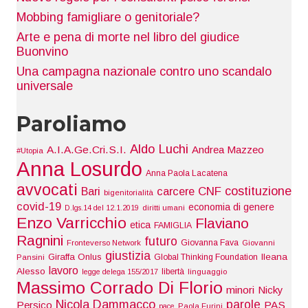
Mobbing famigliare o genitoriale?
Arte e pena di morte nel libro del giudice
Buonvino
Una campagna nazionale contro uno scandalo
universale
Paroliamo
Aldo Luchi
A.I.A.Ge.Cri.S.I.
Andrea Mazzeo
#Utopia
Anna Losurdo
Anna Paola Lacatena
avvocati
costituzione
Bari
carcere
CNF
bigenitorialità
covid-19
economia di genere
D.lgs.14 del 12.1.2019
diritti umani
Enzo Varricchio
Flaviano
etica
FAMIGLIA
Ragnini
futuro
Giovanna Fava
Fronteverso Network
Giovanni
giustizia
Giraffa Onlus
Ileana
Global Thinking Foundation
Pansini
lavoro
Alesso
libertà
legge delega 155/2017
linguaggio
Massimo Corrado Di Florio
minori
Nicky
Nicola Dammacco
parole
Persico
PAS
pace
Paola Furini