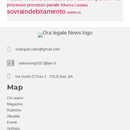
processo
processo penale
Riforma Cartabia
sovraindebitamento
violenza
oralegale.radio@gmail.com
astreacoop2017@pec.it
Via Guido D'Orso 3 - 70125 Bari, BA
Map
Chi siamo
Magazine
Rubriche
Attualità
Eventi
Archivio