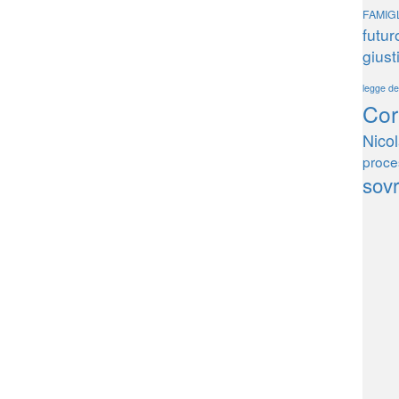
FAMIG
futur
giust
legge d
Cor
Nico
proce
sov