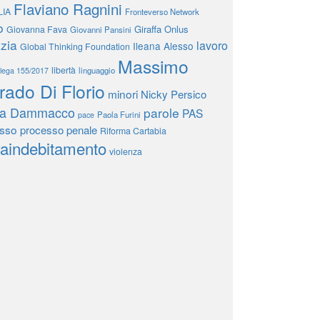
Flaviano Ragnini
LIA
Fronteverso Network
o
Giraffa Onlus
Giovanna Fava
Giovanni Pansini
izia
lavoro
Ileana Alesso
Global Thinking Foundation
Massimo
libertà
linguaggio
elega 155/2017
rado Di Florio
minori
Nicky Persico
la Dammacco
parole
PAS
Paola Furini
pace
sso
processo penale
Riforma Cartabia
raindebitamento
violenza