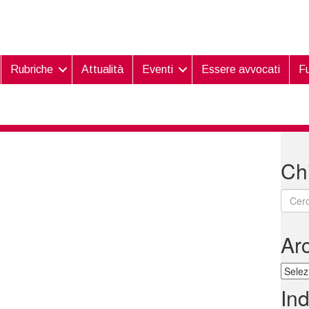
Rubriche
Attualità
Eventi
Essere avvocati
Fu
Chi
Ar
Archi
Ind