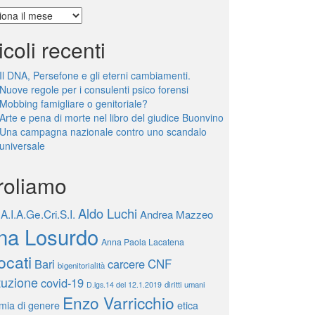
e
icoli recenti
Il DNA, Persefone e gli eterni cambiamenti.
Nuove regole per i consulenti psico forensi
Mobbing famigliare o genitoriale?
Arte e pena di morte nel libro del giudice Buonvino
Una campagna nazionale contro uno scandalo
universale
roliamo
Aldo Luchi
A.I.A.Ge.Cri.S.I.
Andrea Mazzeo
na Losurdo
Anna Paola Lacatena
ocati
Bari
carcere
CNF
bigenitorialità
tuzione
covid-19
diritti umani
D.lgs.14 del 12.1.2019
Enzo Varricchio
mia di genere
etica