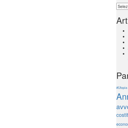
Indic
Art
Pa
#Utopia
An
avv
costi
econo