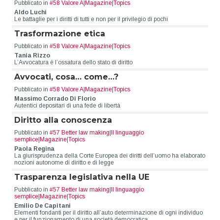
Pubblicato in
#58 Valore A
|
Magazine
|
Topics
Aldo Luchi
Le battaglie per i diritti di tutti e non per il privilegio di pochi
Trasformazione etica
Pubblicato in
#58 Valore A
|
Magazine
|
Topics
Tania Rizzo
L’Avvocatura è l’ossatura dello stato di diritto
Avvocati, cosa… come…?
Pubblicato in
#58 Valore A
|
Magazine
|
Topics
Massimo Corrado Di Florio
Autentici depositari di una fede di libertà
Diritto alla conoscenza
Pubblicato in
#57 Better law making
|
Il linguaggio
semplice
|
Magazine
|
Topics
Paola Regina
La giurisprudenza della Corte Europea dei diritti dell’uomo ha elaborato
nozioni autonome di diritto e di legge
Trasparenza legislativa nella UE
Pubblicato in
#57 Better law making
|
Il linguaggio
semplice
|
Magazine
|
Topics
Emilio De Capitani
Elementi fondanti per il diritto all’auto determinazione di ogni individuo
e per il funzionamento di una società democratica