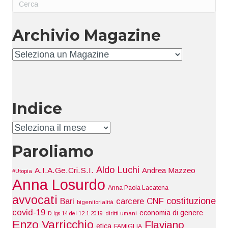
Archivio Magazine
Archivio
Indice
Indice
Paroliamo
Aldo Luchi
A.I.A.Ge.Cri.S.I.
Andrea Mazzeo
#Utopia
Anna Losurdo
Anna Paola Lacatena
avvocati
costituzione
Bari
carcere
CNF
bigenitorialità
covid-19
economia di genere
D.lgs.14 del 12.1.2019
diritti umani
Enzo Varricchio
Flaviano
etica
FAMIGLIA