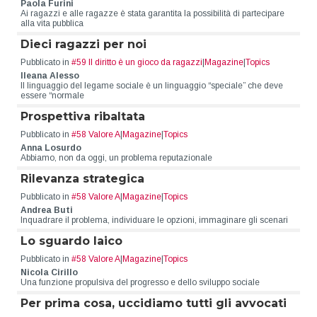
Paola Furini
Ai ragazzi e alle ragazze è stata garantita la possibilità di partecipare
alla vita pubblica
Dieci ragazzi per noi
Pubblicato in
#59 Il diritto è un gioco da ragazzi
|
Magazine
|
Topics
Ileana Alesso
Il linguaggio del legame sociale è un linguaggio “speciale” che deve
essere “normale
Prospettiva ribaltata
Pubblicato in
#58 Valore A
|
Magazine
|
Topics
Anna Losurdo
Abbiamo, non da oggi, un problema reputazionale
Rilevanza strategica
Pubblicato in
#58 Valore A
|
Magazine
|
Topics
Andrea Buti
Inquadrare il problema, individuare le opzioni, immaginare gli scenari
Lo sguardo laico
Pubblicato in
#58 Valore A
|
Magazine
|
Topics
Nicola Cirillo
Una funzione propulsiva del progresso e dello sviluppo sociale
Per prima cosa, uccidiamo tutti gli avvocati