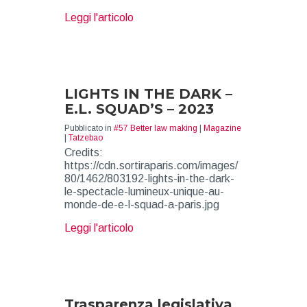
about Better law making
Leggi l'articolo
LIGHTS IN THE DARK –
E.L. SQUAD’S – 2023
Pubblicato in
#57 Better law making
|
Magazine
|
Tatzebao
Credits:
https://cdn.sortiraparis.com/images/
80/1462/803192-lights-in-the-dark-
le-spectacle-lumineux-unique-au-
monde-de-e-l-squad-a-paris.jpg
about LIGHTS IN THE DARK – E.
Leggi l'articolo
Trasparenza legislativa