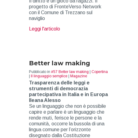
Il diritto è un gioco da ragazzi. Il
progetto di FronteVerso Network
con il Comune di Trezzano sul
naviglio
about citazione 59
Leggi l'articolo
Better law making
Pubblicato in
#57 Better law making
|
Copertina
|
Il linguaggio semplice
|
Magazine
Trasparenza delle leggi e
strumenti di democrazia
partecipativa in Italia e in Europa
Ileana Alesso
Se un linguaggio che non è possibile
capire e parlare è un linguaggio che
rende muti, ferisce le persone e la
comunità, occorre la bussola di una
lingua comune per l’orizzonte
disegnato dalla Costituzione