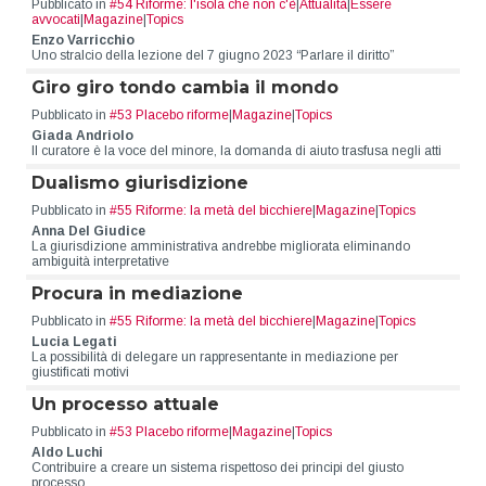
Pubblicato in
#54 Riforme: l'isola che non c'è
|
Attualità
|
Essere
avvocati
|
Magazine
|
Topics
Enzo Varricchio
Uno stralcio della lezione del 7 giugno 2023 “Parlare il diritto”
Giro giro tondo cambia il mondo
Pubblicato in
#53 Placebo riforme
|
Magazine
|
Topics
Giada Andriolo
Il curatore è la voce del minore, la domanda di aiuto trasfusa negli atti
Dualismo giurisdizione
Pubblicato in
#55 Riforme: la metà del bicchiere
|
Magazine
|
Topics
Anna Del Giudice
La giurisdizione amministrativa andrebbe migliorata eliminando
ambiguità interpretative
Procura in mediazione
Pubblicato in
#55 Riforme: la metà del bicchiere
|
Magazine
|
Topics
Lucia Legati
La possibilità di delegare un rappresentante in mediazione per
giustificati motivi
Un processo attuale
Pubblicato in
#53 Placebo riforme
|
Magazine
|
Topics
Aldo Luchi
Contribuire a creare un sistema rispettoso dei principi del giusto
processo