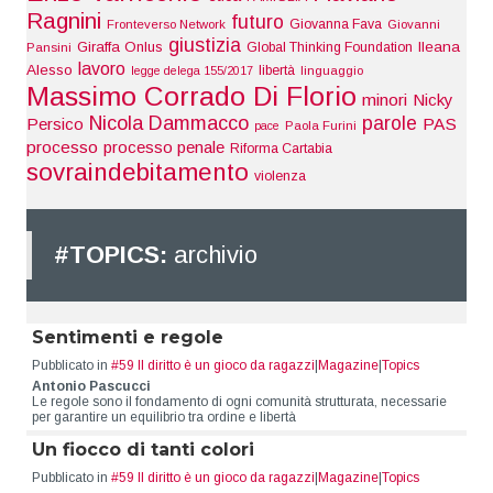
Ragnini
futuro
Giovanna Fava
Fronteverso Network
Giovanni
giustizia
Giraffa Onlus
Ileana
Global Thinking Foundation
Pansini
lavoro
Alesso
libertà
legge delega 155/2017
linguaggio
Massimo Corrado Di Florio
minori
Nicky
Nicola Dammacco
parole
Persico
PAS
pace
Paola Furini
processo
processo penale
Riforma Cartabia
sovraindebitamento
violenza
#TOPICS:
archivio
Sentimenti e regole
Pubblicato in
#59 Il diritto è un gioco da ragazzi
|
Magazine
|
Topics
Antonio Pascucci
Le regole sono il fondamento di ogni comunità strutturata, necessarie
per garantire un equilibrio tra ordine e libertà
Un fiocco di tanti colori
Pubblicato in
#59 Il diritto è un gioco da ragazzi
|
Magazine
|
Topics