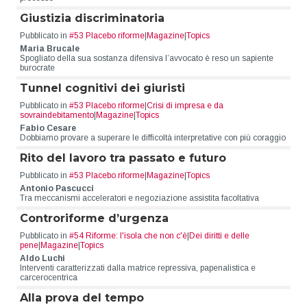
Giustizia discriminatoria
Pubblicato in
#53 Placebo riforme
|
Magazine
|
Topics
Maria Brucale
Spogliato della sua sostanza difensiva l’avvocato è reso un sapiente
burocrate
Tunnel cognitivi dei giuristi
Pubblicato in
#53 Placebo riforme
|
Crisi di impresa e da
sovraindebitamento
|
Magazine
|
Topics
Fabio Cesare
Dobbiamo provare a superare le difficoltà interpretative con più coraggio
Rito del lavoro tra passato e futuro
Pubblicato in
#53 Placebo riforme
|
Magazine
|
Topics
Antonio Pascucci
Tra meccanismi acceleratori e negoziazione assistita facoltativa
Controriforme d’urgenza
Pubblicato in
#54 Riforme: l'isola che non c'è
|
Dei diritti e delle
pene
|
Magazine
|
Topics
Aldo Luchi
Interventi caratterizzati dalla matrice repressiva, papenalistica e
carcerocentrica
Alla prova del tempo