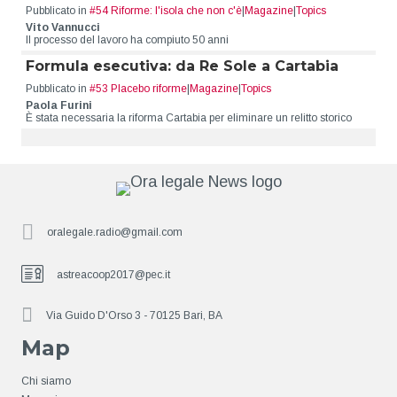
Pubblicato in
#54 Riforme: l'isola che non c'è
|
Magazine
|
Topics
Vito Vannucci
Il processo del lavoro ha compiuto 50 anni
Formula esecutiva: da Re Sole a Cartabia
Pubblicato in
#53 Placebo riforme
|
Magazine
|
Topics
Paola Furini
È stata necessaria la riforma Cartabia per eliminare un relitto storico
oralegale.radio@gmail.com
astreacoop2017@pec.it
Via Guido D'Orso 3 - 70125 Bari, BA
Map
Chi siamo