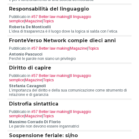
Responsabilità del linguaggio
Pubblicato in
#57 Better law making
|
Il linguaggio
semplice
|
Magazine
|
Topics
Roberta De Monticelli
L’idea di trasparenza è il luogo dove la logica si salda con l’etica
FronteVerso Network compie dieci anni
Pubblicato in
#57 Better law making
|
Magazine
|
Topics
Antonio Pascucci
Perchè le parole non siano un privilegio
Diritto di capire
Pubblicato in
#57 Better law making
|
Il linguaggio
semplice
|
Magazine
|
Topics
Stefania Cavagnoli
L’importanza del diritto e della sua comunicazione come strumento di
relazione e di garanzia
Distrofia sintattica
Pubblicato in
#57 Better law making
|
Il linguaggio
semplice
|
Magazine
|
Topics
Massimo Corrado Di Florio
Le parole non devono essere ingannatrici
Sospensione feriale: si/no