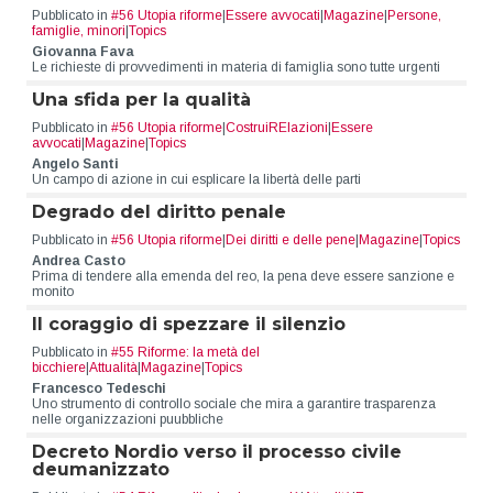
Pubblicato in
#56 Utopia riforme
|
Essere avvocati
|
Magazine
|
Persone,
famiglie, minori
|
Topics
Giovanna Fava
Le richieste di provvedimenti in materia di famiglia sono tutte urgenti
Una sfida per la qualità
Pubblicato in
#56 Utopia riforme
|
CostruiRElazioni
|
Essere
avvocati
|
Magazine
|
Topics
Angelo Santi
Un campo di azione in cui esplicare la libertà delle parti
Degrado del diritto penale
Pubblicato in
#56 Utopia riforme
|
Dei diritti e delle pene
|
Magazine
|
Topics
Andrea Casto
Prima di tendere alla emenda del reo, la pena deve essere sanzione e
monito
Il coraggio di spezzare il silenzio
Pubblicato in
#55 Riforme: la metà del
bicchiere
|
Attualità
|
Magazine
|
Topics
Francesco Tedeschi
Uno strumento di controllo sociale che mira a garantire trasparenza
nelle organizzazioni puubbliche
Decreto Nordio verso il processo civile
deumanizzato