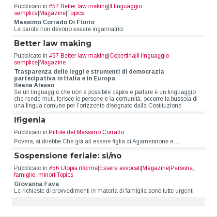
Pubblicato in
#57 Better law making
|
Il linguaggio
semplice
|
Magazine
|
Topics
Massimo Corrado Di Florio
Le parole non devono essere ingannatrici
Better law making
Pubblicato in
#57 Better law making
|
Copertina
|
Il linguaggio
semplice
|
Magazine
Trasparenza delle leggi e strumenti di democrazia
partecipativa in Italia e in Europa
Ileana Alesso
Se un linguaggio che non è possibile capire e parlare è un linguaggio
che rende muti, ferisce le persone e la comunità, occorre la bussola di
una lingua comune per l’orizzonte disegnato dalla Costituzione
Ifigenia
Pubblicato in
Pillole del Massimo Corrado
Povera, si direbbe.Che già ad essere figlia di Agamennone e…
Sospensione feriale: si/no
Pubblicato in
#56 Utopia riforme
|
Essere avvocati
|
Magazine
|
Persone,
famiglie, minori
|
Topics
Giovanna Fava
Le richieste di provvedimenti in materia di famiglia sono tutte urgenti