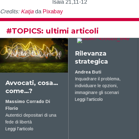
Isaia 21,11-12
Credits:
K
atja
da
Pixabay
#
TOPICS
: ultimi articoli
Rilevanza
Trasformazione
strategica
etica
Andrea Buti
Tania Rizzo
Inquadrare il problema,
L’Avvocatura è l’ossatura
individuare le opzioni,
dello stato di diritto
about Trasforma
immaginare gli scenari
Leggi l'articolo
about Rilevanza strategica
Leggi l'articolo
, cosa… come…?