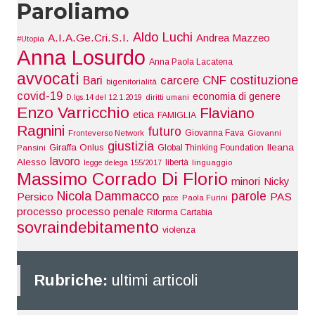
Paroliamo
Aldo Luchi
A.I.A.Ge.Cri.S.I.
Andrea Mazzeo
#Utopia
Anna Losurdo
Anna Paola Lacatena
avvocati
costituzione
Bari
carcere
CNF
bigenitorialità
covid-19
economia di genere
D.lgs.14 del 12.1.2019
diritti umani
Enzo Varricchio
Flaviano
etica
FAMIGLIA
Ragnini
futuro
Giovanna Fava
Fronteverso Network
Giovanni
giustizia
Giraffa Onlus
Ileana
Global Thinking Foundation
Pansini
lavoro
Alesso
libertà
legge delega 155/2017
linguaggio
Massimo Corrado Di Florio
minori
Nicky
Nicola Dammacco
parole
Persico
PAS
pace
Paola Furini
processo
processo penale
Riforma Cartabia
sovraindebitamento
violenza
Rubriche:
ultimi articoli