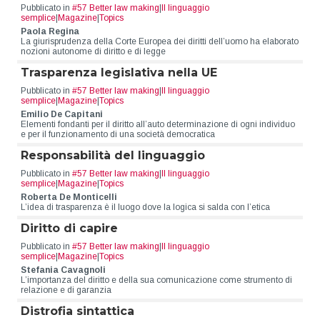
Pubblicato in
#57 Better law making
|
Il linguaggio
semplice
|
Magazine
|
Topics
Paola Regina
La giurisprudenza della Corte Europea dei diritti dell’uomo ha elaborato
nozioni autonome di diritto e di legge
Trasparenza legislativa nella UE
Pubblicato in
#57 Better law making
|
Il linguaggio
semplice
|
Magazine
|
Topics
Emilio De Capitani
Elementi fondanti per il diritto all’auto determinazione di ogni individuo
e per il funzionamento di una società democratica
Responsabilità del linguaggio
Pubblicato in
#57 Better law making
|
Il linguaggio
semplice
|
Magazine
|
Topics
Roberta De Monticelli
L’idea di trasparenza è il luogo dove la logica si salda con l’etica
Diritto di capire
Pubblicato in
#57 Better law making
|
Il linguaggio
semplice
|
Magazine
|
Topics
Stefania Cavagnoli
L’importanza del diritto e della sua comunicazione come strumento di
relazione e di garanzia
Distrofia sintattica