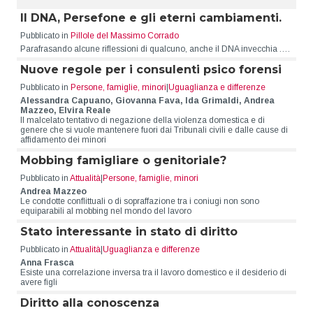
Il DNA, Persefone e gli eterni cambiamenti.
Pubblicato in
Pillole del Massimo Corrado
Parafrasando alcune riflessioni di qualcuno, anche il DNA invecchia .…
Nuove regole per i consulenti psico forensi
Pubblicato in
Persone, famiglie, minori
|
Uguaglianza e differenze
Alessandra Capuano, Giovanna Fava, Ida Grimaldi, Andrea
Mazzeo, Elvira Reale
Il malcelato tentativo di negazione della violenza domestica e di
genere che si vuole mantenere fuori dai Tribunali civili e dalle cause di
affidamento dei minori
Mobbing famigliare o genitoriale?
Pubblicato in
Attualità
|
Persone, famiglie, minori
Andrea Mazzeo
Le condotte conflittuali o di sopraffazione tra i coniugi non sono
equiparabili al mobbing nel mondo del lavoro
Stato interessante in stato di diritto
Pubblicato in
Attualità
|
Uguaglianza e differenze
Anna Frasca
Esiste una correlazione inversa tra il lavoro domestico e il desiderio di
avere figli
Diritto alla conoscenza