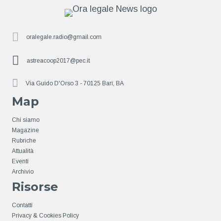
oralegale.radio@gmail.com
astreacoop2017@pec.it
Via Guido D'Orso 3 - 70125 Bari, BA
Map
Chi siamo
Magazine
Rubriche
Attualità
Eventi
Archivio
Risorse
Contatti
Privacy & Cookies Policy