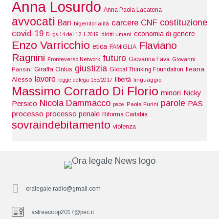
Anna Losurdo
Anna Paola Lacatena
avvocati
costituzione
Bari
carcere
CNF
bigenitorialità
covid-19
economia di genere
D.lgs.14 del 12.1.2019
diritti umani
Enzo Varricchio
Flaviano
etica
FAMIGLIA
Ragnini
futuro
Giovanna Fava
Fronteverso Network
Giovanni
giustizia
Giraffa Onlus
Ileana
Global Thinking Foundation
Pansini
lavoro
Alesso
libertà
legge delega 155/2017
linguaggio
Massimo Corrado Di Florio
minori
Nicky
Nicola Dammacco
parole
Persico
PAS
pace
Paola Furini
processo
processo penale
Riforma Cartabia
sovraindebitamento
violenza
oralegale.radio@gmail.com
astreacoop2017@pec.it