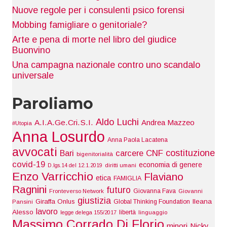
Nuove regole per i consulenti psico forensi
Mobbing famigliare o genitoriale?
Arte e pena di morte nel libro del giudice
Buonvino
Una campagna nazionale contro uno scandalo
universale
Paroliamo
Aldo Luchi
A.I.A.Ge.Cri.S.I.
Andrea Mazzeo
#Utopia
Anna Losurdo
Anna Paola Lacatena
avvocati
costituzione
Bari
carcere
CNF
bigenitorialità
covid-19
economia di genere
D.lgs.14 del 12.1.2019
diritti umani
Enzo Varricchio
Flaviano
etica
FAMIGLIA
Ragnini
futuro
Giovanna Fava
Fronteverso Network
Giovanni
giustizia
Giraffa Onlus
Ileana
Global Thinking Foundation
Pansini
lavoro
Alesso
libertà
legge delega 155/2017
linguaggio
Massimo Corrado Di Florio
minori
Nicky