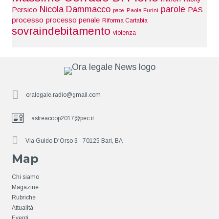
Nicola Dammacco
parole
Persico
PAS
pace
Paola Furini
processo
processo penale
Riforma Cartabia
sovraindebitamento
violenza
oralegale.radio@gmail.com
astreacoop2017@pec.it
Via Guido D'Orso 3 - 70125 Bari, BA
Map
Chi siamo
Magazine
Rubriche
Attualità
Eventi