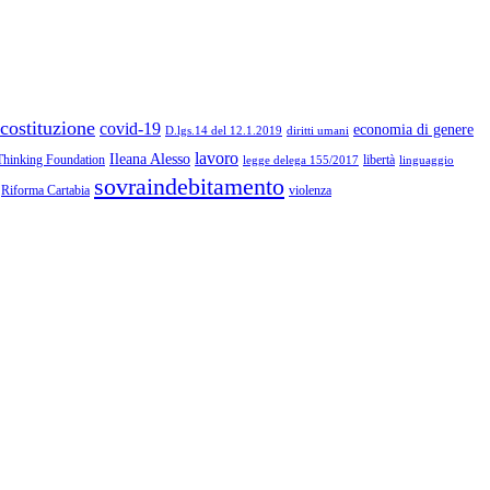
costituzione
covid-19
economia di genere
diritti umani
D.lgs.14 del 12.1.2019
lavoro
Ileana Alesso
Thinking Foundation
libertà
linguaggio
legge delega 155/2017
sovraindebitamento
Riforma Cartabia
violenza