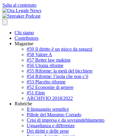
Salta al contenuto
Chi siamo
Contributors
Magazine
#59 Il diritto è un gioco da ragazzi
#58 Valore A
#57 Better law making
#56 Utopia riforme
#55 Riforme: la metà del bicchiere
#54 Riforme: l’isola che non c’è
#53 Placebo riforme
#52 Economie di genere
#51 Elpis
ARCHIVIO 2018/2022
Rubriche
Il linguaggio semplice
Pillole del Massimo Corrado
Crisi di impresa e da sovraindebitamento
Uguaglianza e differenze
Dei diritti e delle pene