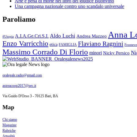
Arte e pena di morte nel libro del giudice Buonvino
Una campagna nazionale contro uno scandalo universale
Paroliamo
Anna L
Aldo Luchi
A.I.A.Ge.Cri.S.I.
Andrea Mazzeo
#Utopia
Enzo Varricchio
Flaviano Ragnini
etica
FAMIGLIA
Frontev
Massimo Corrado Di Florio
Ni
minori
Nicky Persico
oralegale.radio@gmail.com
astreacoop2017@pec.it
Via Guido D'Orso 3 - 70125 Bari, BA
Map
Chi siamo
Magazine
Rubriche
Attualità