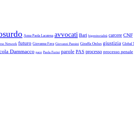
osurdo
avvocati
Bari
carcere
CNF
Anna Paola Lacatena
bigenitorialità
futuro
giustizia
Giraffa Onlus
Giovanna Fava
Global 
erso Network
Giovanni Pansini
cola Dammacco
parole
PAS
processo
processo penale
Paola Furini
pace