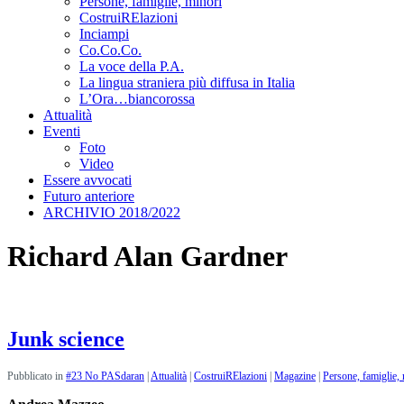
Persone, famiglie, minori
CostruiRElazioni
Inciampi
Co.Co.Co.
La voce della P.A.
La lingua straniera più diffusa in Italia
L’Ora…biancorossa
Attualità
Eventi
Foto
Video
Essere avvocati
Futuro anteriore
ARCHIVIO 2018/2022
Richard Alan Gardner
Junk science
Pubblicato in
#23 No PASdaran
|
Attualità
|
CostruiRElazioni
|
Magazine
|
Persone, famiglie,