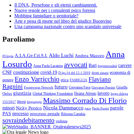
Il DNA, Persefone e gli eterni cambiamenti.
Nuove regole per i consulenti psico forensi
Mobbing famigliare o genitoriale?
Arte e pena di morte nel libro del giudice Buonvino
Una campagna nazionale contro uno scandalo universale
Paroliamo
Anna
Aldo Luchi
A.I.A.Ge.Cri.S.I.
Andrea Mazzeo
#Utopia
Losurdo
avvocati
Bari
carcere
Anna Paola Lacatena
bigenitorialità
costituzione
CNF
covid-19
economia di
diritti umani
D.lgs.14 del 12.1.2019
Enzo Varricchio
Flaviano
genere
etica
FAMIGLIA
Ragnini
futuro
Giraffa
Giovanna Fava
Fronteverso Network
Giovanni Pansini
giustizia
lavoro
Onlus
Ileana Alesso
Global Thinking Foundation
legge delega
Massimo Corrado Di Florio
libertà
linguaggio
155/2017
Nicola Dammacco
parole
minori
Nicky Persico
Paola Furini
pace
PAS
processo
processo penale
Riforma Cartabia
sovraindebitamento
violenza