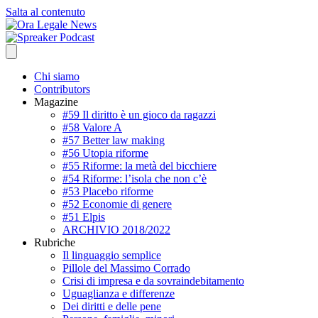
Salta al contenuto
Chi siamo
Contributors
Magazine
#59 Il diritto è un gioco da ragazzi
#58 Valore A
#57 Better law making
#56 Utopia riforme
#55 Riforme: la metà del bicchiere
#54 Riforme: l’isola che non c’è
#53 Placebo riforme
#52 Economie di genere
#51 Elpis
ARCHIVIO 2018/2022
Rubriche
Il linguaggio semplice
Pillole del Massimo Corrado
Crisi di impresa e da sovraindebitamento
Uguaglianza e differenze
Dei diritti e delle pene