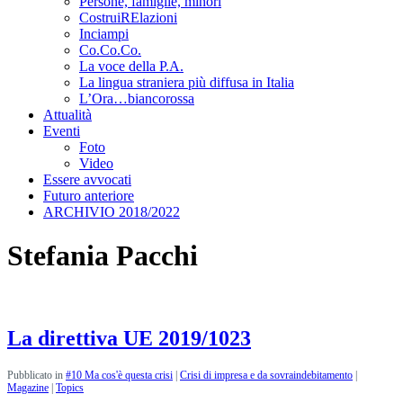
Persone, famiglie, minori
CostruiRElazioni
Inciampi
Co.Co.Co.
La voce della P.A.
La lingua straniera più diffusa in Italia
L’Ora…biancorossa
Attualità
Eventi
Foto
Video
Essere avvocati
Futuro anteriore
ARCHIVIO 2018/2022
Stefania Pacchi
La direttiva UE 2019/1023
Pubblicato in
#10 Ma cos'è questa crisi
|
Crisi di impresa e da sovraindebitamento
|
Magazine
|
Topics