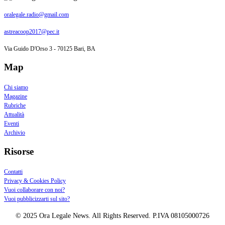
oralegale.radio@gmail.com
astreacoop2017@pec.it
Via Guido D'Orso 3 - 70125 Bari, BA
Map
Chi siamo
Magazine
Rubriche
Attualità
Eventi
Archivio
Risorse
Contatti
Privacy & Cookies Policy
Vuoi collaborare con noi?
Vuoi pubblicizzarti sul sito?
© 2025 Ora Legale News. All Rights Reserved. P.IVA 08105000726