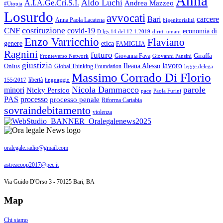
Anna
Aldo Luchi
A.I.A.Ge.Cri.S.I.
Andrea Mazzeo
#Utopia
Losurdo
avvocati
Bari
carcere
Anna Paola Lacatena
bigenitorialità
costituzione
CNF
covid-19
economia di
diritti umani
D.lgs.14 del 12.1.2019
Enzo Varricchio
Flaviano
genere
etica
FAMIGLIA
Ragnini
futuro
Giraffa
Giovanna Fava
Fronteverso Network
Giovanni Pansini
giustizia
lavoro
Onlus
Ileana Alesso
Global Thinking Foundation
legge delega
Massimo Corrado Di Florio
libertà
linguaggio
155/2017
Nicola Dammacco
parole
minori
Nicky Persico
Paola Furini
pace
PAS
processo
processo penale
Riforma Cartabia
sovraindebitamento
violenza
oralegale.radio@gmail.com
astreacoop2017@pec.it
Via Guido D'Orso 3 - 70125 Bari, BA
Map
Chi siamo