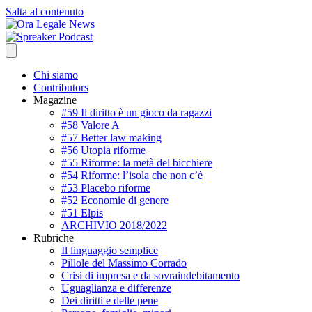
Salta al contenuto
Chi siamo
Contributors
Magazine
#59 Il diritto è un gioco da ragazzi
#58 Valore A
#57 Better law making
#56 Utopia riforme
#55 Riforme: la metà del bicchiere
#54 Riforme: l’isola che non c’è
#53 Placebo riforme
#52 Economie di genere
#51 Elpis
ARCHIVIO 2018/2022
Rubriche
Il linguaggio semplice
Pillole del Massimo Corrado
Crisi di impresa e da sovraindebitamento
Uguaglianza e differenze
Dei diritti e delle pene