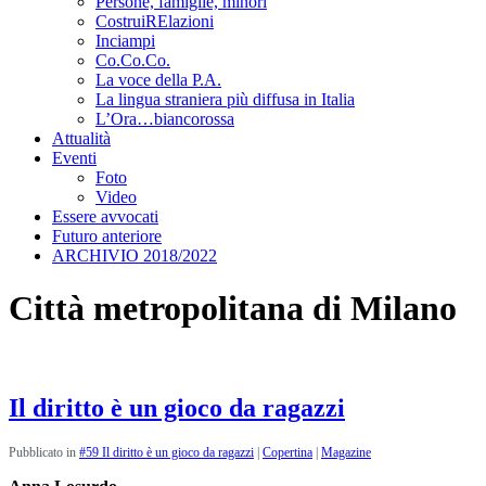
Persone, famiglie, minori
CostruiRElazioni
Inciampi
Co.Co.Co.
La voce della P.A.
La lingua straniera più diffusa in Italia
L’Ora…biancorossa
Attualità
Eventi
Foto
Video
Essere avvocati
Futuro anteriore
ARCHIVIO 2018/2022
Città metropolitana di Milano
Il diritto è un gioco da ragazzi
Pubblicato in
#59 Il diritto è un gioco da ragazzi
|
Copertina
|
Magazine