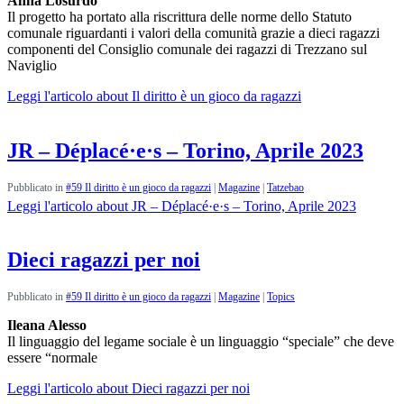
Anna Losurdo
Il progetto ha portato alla riscrittura delle norme dello Statuto
comunale riguardanti i valori della comunità grazie a dieci ragazzi
componenti del Consiglio comunale dei ragazzi di Trezzano sul
Naviglio
Leggi l'articolo
about Il diritto è un gioco da ragazzi
JR – Déplacé·e·s – Torino, Aprile 2023
Pubblicato in
#59 Il diritto è un gioco da ragazzi
|
Magazine
|
Tatzebao
Leggi l'articolo
about JR – Déplacé·e·s – Torino, Aprile 2023
Dieci ragazzi per noi
Pubblicato in
#59 Il diritto è un gioco da ragazzi
|
Magazine
|
Topics
Ileana Alesso
Il linguaggio del legame sociale è un linguaggio “speciale” che deve
essere “normale
Leggi l'articolo
about Dieci ragazzi per noi