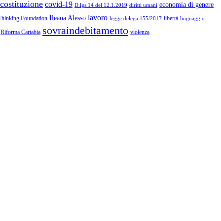
costituzione
covid-19
economia di genere
diritti umani
D.lgs.14 del 12.1.2019
lavoro
Ileana Alesso
Thinking Foundation
libertà
linguaggio
legge delega 155/2017
sovraindebitamento
Riforma Cartabia
violenza