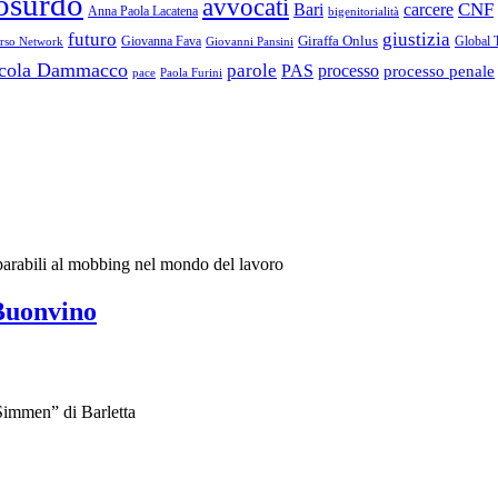
osurdo
avvocati
Bari
carcere
CNF
Anna Paola Lacatena
bigenitorialità
futuro
giustizia
Giraffa Onlus
Giovanna Fava
Global 
erso Network
Giovanni Pansini
cola Dammacco
parole
PAS
processo
processo penale
Paola Furini
pace
iparabili al mobbing nel mondo del lavoro
 Buonvino
Simmen” di Barletta