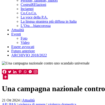
Persone, famiglie, minori
CostruiRElazioni
Inciampi
Co.Co.Co.
La voce della P.A.
La lingua straniera più diffusa in Italia
L’Ora…biancorossa
Attualità
Eventi
Foto
Video
Essere avvocati
Futuro anteriore
ARCHIVIO 2018/2022
Una campagna nazionale contro 
21 Ott 2024
|
Attualità
AP
|
PAS
|
violenza di genere
|
violenza domestica