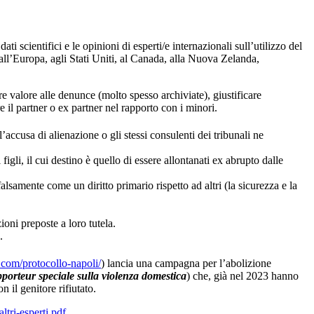
ti scientifici e le opinioni di esperti/e internazionali sull’utilizzo del
dall’Europa, agli Stati Uniti, al Canada, alla Nuova Zelanda,
e valore alle denunce (molto spesso archiviate), giustificare
e il partner o ex partner nel rapporto con i minori.
accusa di alienazione o gli stessi consulenti dei tribunali ne
igli, il cui destino è quello di essere allontanati ex abrupto dalle
alsamente come un diritto primario rispetto ad altri (la sicurezza e la
oni preposte a loro tutela.
.
.com/protocollo-napoli/
) lancia una campagna per l’abolizione
porteur speciale sulla violenza domestica
) che, già nel 2023 hanno
 il genitore rifiutato.
tri-esperti.pdf