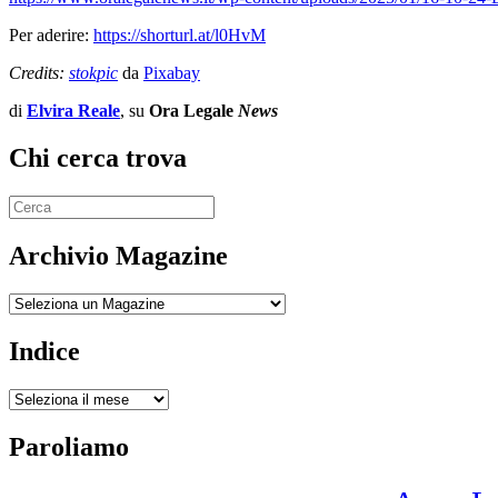
Per aderire:
https://shorturl.at/l0HvM
Credits:
stokpic
da
Pixabay
di
Elvira Reale
, su
Ora Legale
News
Chi cerca trova
Archivio Magazine
Archivio
Indice
Indice
Paroliamo