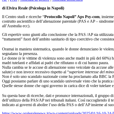
di Elvira Reale (Psicologa in Napoli)
Il Centro studi e ricerche “
Protocollo Napoli” Aps Psy-com
, insieme
costrutto ascientifico dell’alienazione parentale (PAS e AP – sindrome 
all’Australia ecc).
Gli esperti/e sono giunti alla conclusione che la PAS /AP sia utilizzat
“trattamenti” fuori dell’ambito sanitario di tipo coercitivo che consisto
Oramai in maniera sistematica, quando le donne denunciano le violenze d
segnalano la presenza.
Le donne (e le vittime di violenza sono anche madri in più del 60%) hanno
madri tutelanti e affidati ai padri che rifiutano o di cui hanno paura.
Nulla cambia se le accuse di alienazione sono veicolate da accuse alle 
salute) e non invece recessivo rispetto al “
superiore interesse del mino
Non è solo uno scandalo nazionale come ha proclamato alla BBC la 
Oggi possiamo parlare di uno scandalo universale visto che la pratica m
Quelle stesse donne che ogni governo in carica dice di voler tutelare e
Su questa base di ricerche, dati e pronunce internazionali, il gruppo di
dell’utilizzo della PAS/AP nei tribunali italiani. Così raccogliendo il
indicato ai governi di abolire l’uso della PAS o dell’AP insieme al suo 
https://www.oralegalenews.it/wp-content/uploads/2025/01/16-10-24-Dic