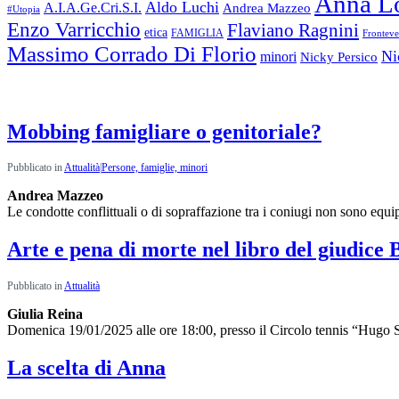
Anna L
Aldo Luchi
A.I.A.Ge.Cri.S.I.
Andrea Mazzeo
#Utopia
Enzo Varricchio
Flaviano Ragnini
etica
FAMIGLIA
Frontev
Massimo Corrado Di Florio
Ni
minori
Nicky Persico
News:
ultimi articoli
Mobbing famigliare o genitoriale?
Pubblicato in
Attualità
|
Persone, famiglie, minori
Andrea Mazzeo
Le condotte conflittuali o di sopraffazione tra i coniugi non sono equ
Arte e pena di morte nel libro del giudice
Pubblicato in
Attualità
Giulia Reina
Domenica 19/01/2025 alle ore 18:00, presso il Circolo tennis “Hugo 
La scelta di Anna