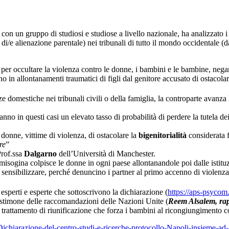
 con un gruppo di studiosi e studiose a livello nazionale, ha analizzato i da
di/e alienazione parentale) nei tribunali di tutto il mondo occidentale (
a per occultare la violenza contro le donne, i bambini e le bambine, negar
no in allontanamenti traumatici di figli dal genitore accusato di ostacolar
omestiche nei tribunali civili o della famiglia, la controparte avanza l’
 in questi casi un elevato tasso di probabilità di perdere la tutela dei f
donne, vittime di violenza, di ostacolare la
bigenitorialità
considerata f
re
”
Prof.ssa
Dalgarno
dell’Università di Manchester.
isogina colpisce le donne in ogni paese allontanandole poi dalle istituzi
 sensibilizzare, perché denuncino i partner al primo accenno di violenza
 esperti e esperte che sottoscrivono la dichiarazione (
https://aps-psycom
 testimone delle raccomandazioni delle Nazioni Unite (
Reem Alsalem, rap
trattamento di riunificazione che forza i bambini al ricongiungimento con
hiarazione-del-centro-studi-e-ricerche-protocollo-Napoli-insieme-ad-al