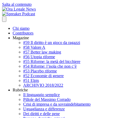
Salta al contenuto
Chi siamo
Contributors
Magazine
#59 Il diritto è un gioco da ragazzi
#58 Valore A
#57 Better law making
#56 Utopia riforme
#55 Riforme: la metà del bicchiere
#54 Riforme: l’isola che non c’è
#53 Placebo riforme
#52 Economie di genere
#51 Elpis
ARCHIVIO 2018/2022
Rubriche
Il linguaggio semplice
Pillole del Massimo Corrado
Crisi di impresa e da sovraindebitamento
Uguaglianza e differenze
Dei diritti e delle pene