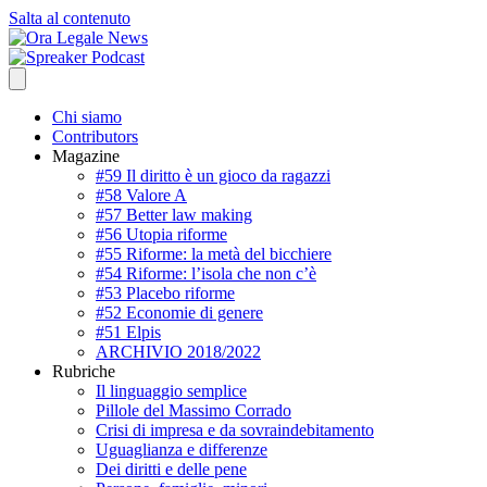
Salta al contenuto
Chi siamo
Contributors
Magazine
#59 Il diritto è un gioco da ragazzi
#58 Valore A
#57 Better law making
#56 Utopia riforme
#55 Riforme: la metà del bicchiere
#54 Riforme: l’isola che non c’è
#53 Placebo riforme
#52 Economie di genere
#51 Elpis
ARCHIVIO 2018/2022
Rubriche
Il linguaggio semplice
Pillole del Massimo Corrado
Crisi di impresa e da sovraindebitamento
Uguaglianza e differenze
Dei diritti e delle pene