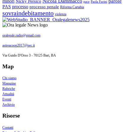
Nicola Dammacco
parole
minori
Nicky Persico
Paola Furini
pace
PAS
processo
processo penale
Riforma Cartabia
sovraindebitamento
violenza
oralegale.radio@gmail.com
astreacoop2017@pec.it
Via Guido D'Orso 3 - 70125 Bari, BA
Map
Chi siamo
Magazine
Rubriche
Attualità
Eventi
Archivio
Risorse
Contatti