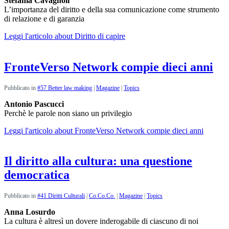
Stefania Cavagnoli
L’importanza del diritto e della sua comunicazione come strumento
di relazione e di garanzia
Leggi l'articolo
about Diritto di capire
FronteVerso Network compie dieci anni
Pubblicato in
#57 Better law making
|
Magazine
|
Topics
Antonio Pascucci
Perchè le parole non siano un privilegio
Leggi l'articolo
about FronteVerso Network compie dieci anni
Il diritto alla cultura: una questione
democratica
Pubblicato in
#41 Diritti Culturali
|
Co.Co.Co.
|
Magazine
|
Topics
Anna Losurdo
La cultura è altresì un dovere inderogabile di ciascuno di noi