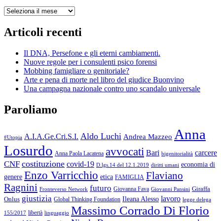
Indice
Articoli recenti
Il DNA, Persefone e gli eterni cambiamenti.
Nuove regole per i consulenti psico forensi
Mobbing famigliare o genitoriale?
Arte e pena di morte nel libro del giudice Buonvino
Una campagna nazionale contro uno scandalo universale
Paroliamo
Anna
Aldo Luchi
A.I.A.Ge.Cri.S.I.
Andrea Mazzeo
#Utopia
Losurdo
avvocati
Bari
carcere
Anna Paola Lacatena
bigenitorialità
costituzione
CNF
covid-19
economia di
diritti umani
D.lgs.14 del 12.1.2019
Enzo Varricchio
Flaviano
genere
etica
FAMIGLIA
Ragnini
futuro
Giraffa
Giovanna Fava
Fronteverso Network
Giovanni Pansini
giustizia
lavoro
Onlus
Ileana Alesso
Global Thinking Foundation
legge delega
Massimo Corrado Di Florio
libertà
linguaggio
155/2017