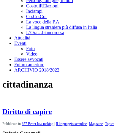
Persone, famiglie, minori
CostruiRElazioni
Inciampi
Co.Co.Co.
La voce della P.A.
La lingua straniera più diffusa in Italia
L’Ora…biancorossa
Attualità
Eventi
Foto
Video
Essere avvocati
Futuro anteriore
ARCHIVIO 2018/2022
cittadinanza
Diritto di capire
Pubblicato in
#57 Better law making
|
Il linguaggio semplice
|
Magazine
|
Topics