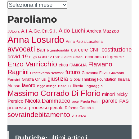
Indice
Paroliamo
Aldo Luchi
A.I.A.Ge.Cri.S.I.
Andrea Mazzeo
#Utopia
Anna Losurdo
Anna Paola Lacatena
avvocati
costituzione
Bari
carcere
CNF
bigenitorialità
covid-19
economia di genere
D.lgs.14 del 12.1.2019
diritti umani
Enzo Varricchio
Flaviano
etica
FAMIGLIA
Ragnini
futuro
Giovanna Fava
Fronteverso Network
Giovanni
giustizia
Giraffa Onlus
Ileana
Global Thinking Foundation
Pansini
lavoro
Alesso
libertà
legge delega 155/2017
linguaggio
Massimo Corrado Di Florio
minori
Nicky
Nicola Dammacco
parole
Persico
PAS
pace
Paola Furini
processo
processo penale
Riforma Cartabia
sovraindebitamento
violenza
Rubriche:
ultimi articoli