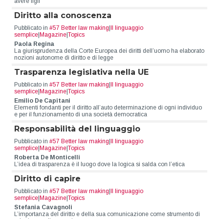
avere figli
Diritto alla conoscenza
Pubblicato in
#57 Better law making
|
Il linguaggio
semplice
|
Magazine
|
Topics
Paola Regina
La giurisprudenza della Corte Europea dei diritti dell’uomo ha elaborato
nozioni autonome di diritto e di legge
Trasparenza legislativa nella UE
Pubblicato in
#57 Better law making
|
Il linguaggio
semplice
|
Magazine
|
Topics
Emilio De Capitani
Elementi fondanti per il diritto all’auto determinazione di ogni individuo
e per il funzionamento di una società democratica
Responsabilità del linguaggio
Pubblicato in
#57 Better law making
|
Il linguaggio
semplice
|
Magazine
|
Topics
Roberta De Monticelli
L’idea di trasparenza è il luogo dove la logica si salda con l’etica
Diritto di capire
Pubblicato in
#57 Better law making
|
Il linguaggio
semplice
|
Magazine
|
Topics
Stefania Cavagnoli
L’importanza del diritto e della sua comunicazione come strumento di