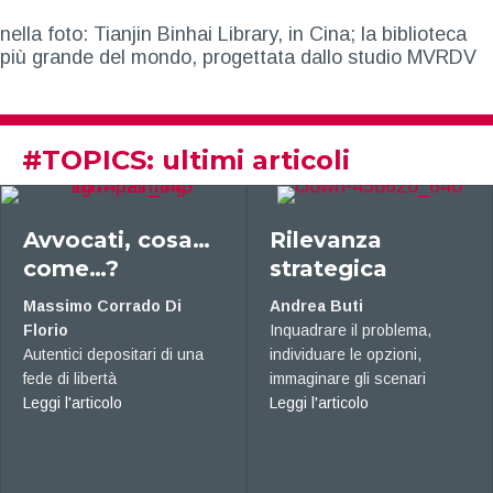
nella foto: Tianjin Binhai Library, in Cina; la biblioteca
più grande del mondo, progettata dallo studio MVRDV
#
TOPICS
: ultimi articoli
, cosa…
Rilevanza
Trasfor
strategica
etica
rado Di
Andrea Buti
Tania Rizzo
Inquadrare il problema,
L’Avvocatura è
itari di una
individuare le opzioni,
dello stato di di
immaginare gli scenari
Leggi l'articolo
about Avvocati, cosa… come…?
about Rilevanza strategica
Leggi l'articolo