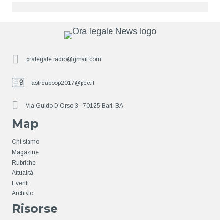
oralegale.radio@gmail.com
astreacoop2017@pec.it
Via Guido D'Orso 3 - 70125 Bari, BA
Map
Chi siamo
Magazine
Rubriche
Attualità
Eventi
Archivio
Risorse