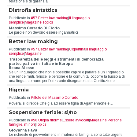
relazione e di garanzia
Distrofia sintattica
Pubblicato in
#57 Better law making
|
Il linguaggio
semplice
|
Magazine
|
Topics
Massimo Corrado Di Florio
Le parole non devono essere ingannatrici
Better law making
Pubblicato in
#57 Better law making
|
Copertina
|
Il linguaggio
semplice
|
Magazine
Trasparenza delle leggi e strumenti di democrazia
partecipativa in Italia e in Europa
Ileana Alesso
Se un linguaggio che non è possibile capire e parlare è un linguaggio
che rende muti, ferisce le persone e la comunità, occorre la bussola di
una lingua comune per l’orizzonte disegnato dalla Costituzione
Ifigenia
Pubblicato in
Pillole del Massimo Corrado
Povera, si direbbe.Che già ad essere figlia di Agamennone e…
Sospensione feriale: si/no
Pubblicato in
#56 Utopia riforme
|
Essere avvocati
|
Magazine
|
Persone,
famiglie, minori
|
Topics
Giovanna Fava
Le richieste di provvedimenti in materia di famiglia sono tutte urgenti