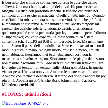
È ben noto che si finisce col ritenere corrette le cose che dànno
sollievo. Una mascherina, ai tempi del covid-19, può servire alla
bisogna. Lo dico con profondo rispetto. Il rispetto che nutro nei
confronti di una psiche ammaccata. Quella di tutti, intendo. Quando
e se finirà ‘sta roba virulenta ne usciremo vinti. Altro che più forti.
Rimbambiti ne usciremo. Rimbambiti e vinti.
Medio tempore
mi
aspetto che qualche solerte funzionario decida di sanzionare
qualcuno poiché circola per strada (pur legittimamente perché diretto
al supermaket) col volto coperto. La mascherina mica è stata
consentita (cfr. TULPS art 85)! È un’iperbole, lo so. Ma nemmeno
tanto. Siamo il paese della modulistica. Vinti e ammaccati ma con il
modulo giusto in mano. Ad ogni modo, travisati o meno, limitati
negli abbracci, figuriamoci nei baci! Baciamoci così, con la
mascherina sul volto. Anzi, no. Sfioriamoci tra le pieghe del tessuto
non tessuto. “
scusami caro, vado in bagno a rifarmi il trucco
”. Tra
le pieghe del tessuto non tessuto, sulle labbra non labbra. In questa
vita sospesa. Una vita non vita. Amiamo le nostre cose più care.
Amiamo con raffinata delicatezza. Il tempo del dopo è ancora un po’
più in là. Appena un po’. Anche Boris Johnson se n’è accorto.
Maledetto covid-19!
#
TOPICS
: ultimi articoli