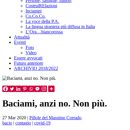
Persone, famiglie, minori
CostruiRElazioni
Inciampi
Co.Co.Co.
La voce della P.A.
La lingua straniera più diffusa in Italia
L’Ora…biancorossa
Attualità
Eventi
Foto
Video
Essere avvocati
Futuro anteriore
ARCHIVIO 2018/2022
Baciami, anzi no. Non più.
27 Mar 2020
|
Pillole del Massimo Corrado
bacio
|
contagio
|
covid-19