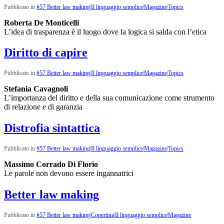
Pubblicato in
#57 Better law making
|
Il linguaggio semplice
|
Magazine
|
Topics
Roberta De Monticelli
L’idea di trasparenza è il luogo dove la logica si salda con l’etica
Diritto di capire
Pubblicato in
#57 Better law making
|
Il linguaggio semplice
|
Magazine
|
Topics
Stefania Cavagnoli
L’importanza del diritto e della sua comunicazione come strumento
di relazione e di garanzia
Distrofia sintattica
Pubblicato in
#57 Better law making
|
Il linguaggio semplice
|
Magazine
|
Topics
Massimo Corrado Di Florio
Le parole non devono essere ingannatrici
Better law making
Pubblicato in
#57 Better law making
|
Copertina
|
Il linguaggio semplice
|
Magazine