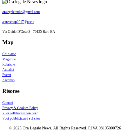
oralegale.radio@gmail.com
astreacoop2017@pec.it
Via Guido D'Orso 3 - 70125 Bari, BA
Map
Chi siamo
Magazine
Rubriche
Attualità
Eventi
Archivio
Risorse
Contatti
Privacy & Cookies Policy
Vuoi collaborare con noi?
Vuoi pubblicizzarti sul sito?
© 2025 Ora Legale News. All Rights Reserved. P.IVA 08105000726