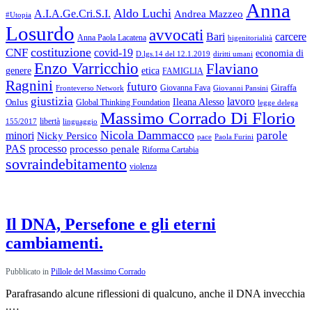
Anna
Aldo Luchi
A.I.A.Ge.Cri.S.I.
Andrea Mazzeo
#Utopia
Losurdo
avvocati
Bari
carcere
Anna Paola Lacatena
bigenitorialità
costituzione
CNF
covid-19
economia di
diritti umani
D.lgs.14 del 12.1.2019
Enzo Varricchio
Flaviano
genere
etica
FAMIGLIA
Ragnini
futuro
Giraffa
Giovanna Fava
Fronteverso Network
Giovanni Pansini
giustizia
lavoro
Onlus
Ileana Alesso
Global Thinking Foundation
legge delega
Massimo Corrado Di Florio
libertà
linguaggio
155/2017
Nicola Dammacco
parole
minori
Nicky Persico
Paola Furini
pace
PAS
processo
processo penale
Riforma Cartabia
sovraindebitamento
violenza
Rubriche:
ultimi articoli
Il DNA, Persefone e gli eterni
cambiamenti.
Pubblicato in
Pillole del Massimo Corrado
Parafrasando alcune riflessioni di qualcuno, anche il DNA invecchia
.…