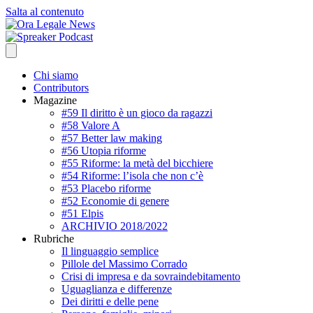
Salta al contenuto
Chi siamo
Contributors
Magazine
#59 Il diritto è un gioco da ragazzi
#58 Valore A
#57 Better law making
#56 Utopia riforme
#55 Riforme: la metà del bicchiere
#54 Riforme: l’isola che non c’è
#53 Placebo riforme
#52 Economie di genere
#51 Elpis
ARCHIVIO 2018/2022
Rubriche
Il linguaggio semplice
Pillole del Massimo Corrado
Crisi di impresa e da sovraindebitamento
Uguaglianza e differenze
Dei diritti e delle pene