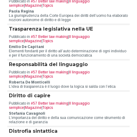
Pubblicato in
#57 Better law making
|
Il linguaggio
semplice
|
Magazine
|
Topics
Paola Regina
La giurisprudenza della Corte Europea dei diritti dell’uomo ha elaborato
nozioni autonome di diritto e di legge
Trasparenza legislativa nella UE
Pubblicato in
#57 Better law making
|
Il linguaggio
semplice
|
Magazine
|
Topics
Emilio De Capitani
Elementi fondanti per il diritto all’auto determinazione di ogni individuo
e per il funzionamento di una società democratica
Responsabilità del linguaggio
Pubblicato in
#57 Better law making
|
Il linguaggio
semplice
|
Magazine
|
Topics
Roberta De Monticelli
L’idea di trasparenza è il luogo dove la logica si salda con l’etica
Diritto di capire
Pubblicato in
#57 Better law making
|
Il linguaggio
semplice
|
Magazine
|
Topics
Stefania Cavagnoli
L’importanza del diritto e della sua comunicazione come strumento di
relazione e di garanzia
Distrofia sintattica