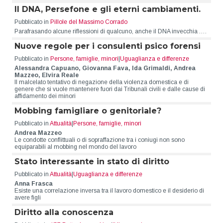
Il DNA, Persefone e gli eterni cambiamenti.
Pubblicato in
Pillole del Massimo Corrado
Parafrasando alcune riflessioni di qualcuno, anche il DNA invecchia .…
Nuove regole per i consulenti psico forensi
Pubblicato in
Persone, famiglie, minori
|
Uguaglianza e differenze
Alessandra Capuano, Giovanna Fava, Ida Grimaldi, Andrea
Mazzeo, Elvira Reale
Il malcelato tentativo di negazione della violenza domestica e di
genere che si vuole mantenere fuori dai Tribunali civili e dalle cause di
affidamento dei minori
Mobbing famigliare o genitoriale?
Pubblicato in
Attualità
|
Persone, famiglie, minori
Andrea Mazzeo
Le condotte conflittuali o di sopraffazione tra i coniugi non sono
equiparabili al mobbing nel mondo del lavoro
Stato interessante in stato di diritto
Pubblicato in
Attualità
|
Uguaglianza e differenze
Anna Frasca
Esiste una correlazione inversa tra il lavoro domestico e il desiderio di
avere figli
Diritto alla conoscenza