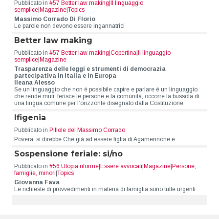
Pubblicato in
#57 Better law making
|
Il linguaggio
semplice
|
Magazine
|
Topics
Massimo Corrado Di Florio
Le parole non devono essere ingannatrici
Better law making
Pubblicato in
#57 Better law making
|
Copertina
|
Il linguaggio
semplice
|
Magazine
Trasparenza delle leggi e strumenti di democrazia
partecipativa in Italia e in Europa
Ileana Alesso
Se un linguaggio che non è possibile capire e parlare è un linguaggio
che rende muti, ferisce le persone e la comunità, occorre la bussola di
una lingua comune per l’orizzonte disegnato dalla Costituzione
Ifigenia
Pubblicato in
Pillole del Massimo Corrado
Povera, si direbbe.Che già ad essere figlia di Agamennone e…
Sospensione feriale: si/no
Pubblicato in
#56 Utopia riforme
|
Essere avvocati
|
Magazine
|
Persone,
famiglie, minori
|
Topics
Giovanna Fava
Le richieste di provvedimenti in materia di famiglia sono tutte urgenti