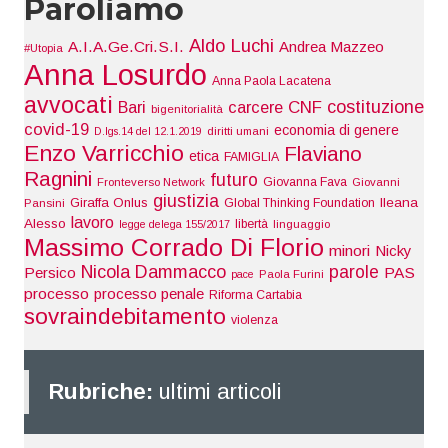
Paroliamo
Aldo Luchi
A.I.A.Ge.Cri.S.I.
Andrea Mazzeo
#Utopia
Anna Losurdo
Anna Paola Lacatena
avvocati
costituzione
Bari
carcere
CNF
bigenitorialità
covid-19
economia di genere
D.lgs.14 del 12.1.2019
diritti umani
Enzo Varricchio
Flaviano
etica
FAMIGLIA
Ragnini
futuro
Giovanna Fava
Fronteverso Network
Giovanni
giustizia
Giraffa Onlus
Ileana
Global Thinking Foundation
Pansini
lavoro
Alesso
libertà
legge delega 155/2017
linguaggio
Massimo Corrado Di Florio
minori
Nicky
Nicola Dammacco
parole
Persico
PAS
pace
Paola Furini
processo
processo penale
Riforma Cartabia
sovraindebitamento
violenza
Rubriche:
ultimi articoli