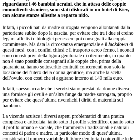
riguardante i 46 bambini ucraini, che in attesa delle coppie
committenti straniere, sono stati dislocati in un hotel di Kiev,
con alcune stanze allestite a reparto nido.
Infatti, i piccoli nati da madre surrogata vengono allontanati dalla
partoriente subito dopo la nascita, per evitare che tra i due si creino
legami affettivi e biologici per essere poi consegnati alla coppia
committente. Ma data la circostanza emergenziale e il
lockdown
di
questi mesi, con i confini chiusi e il trasporto aereo fermo, i neonati
sono rimasti privi della figura genitoriale di riferimento, in quanto
non è stato possibile consegnarli alle coppie che, prima della
quarantena, hanno sottoscritto contratti concernenti non solo la
locazione dell’utero della donna genitrice, ma anche la scelta
dell’ovulo, con costi che si aggirano intorno ai 140 mila euro.
Infatti, spesso accade che i servizi siano prestati da donne diverse,
una fornisce gli ovuli e un’altra funge da madre surrogata, proprio
per evitare che quest’ultima rivendichi i diritti di maternità sul
bambino.
La vicenda acuisce i diversi aspetti problematici di una pratica
complessa e articolata, tanto sotto il profilo scientifico, quanto sotto
il profilo umano e sociale, che frammenta i tradizionali e naturali
concetti di padre e madre, in particolar modo di quest’ultima,
considerato il numero variabile di figure genitoriali coinvolti e lede i