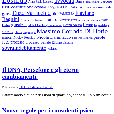
avvocati
Bari
carcere
Anna Paola Lacatena
bigenitorialità
costituzione
CNF
covid-19
economia di
diritti umani
D.lgs.14 del 12.1.2019
Enzo Varricchio
Flaviano
genere
etica
FAMIGLIA
Ragnini
futuro
Giraffa
Giovanna Fava
Fronteverso Network
Giovanni Pansini
giustizia
lavoro
Onlus
Ileana Alesso
Global Thinking Foundation
legge delega
Massimo Corrado Di Florio
libertà
linguaggio
155/2017
Nicola Dammacco
parole
minori
Nicky Persico
Paola Furini
pace
PAS
processo
processo penale
Riforma Cartabia
sovraindebitamento
violenza
Rubriche:
ultimi articoli
Il DNA, Persefone e gli eterni
cambiamenti.
Pubblicato in
Pillole del Massimo Corrado
Parafrasando alcune riflessioni di qualcuno, anche il DNA invecchia
.…
Nuove regole per i consulenti psico