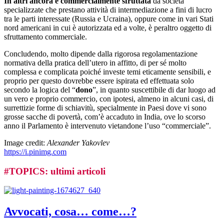
In altri ancora è commercialmente sfruttata
da società
specializzate che prestano attività di intermediazione a fini di lucro
tra le parti interessate (Russia e Ucraina), oppure come in vari Stati
nord americani in cui è autorizzata ed a volte, è peraltro oggetto di
sfruttamento commerciale.
Concludendo, molto dipende dalla rigorosa regolamentazione
normativa della pratica dell’utero in affitto, di per sé molto
complessa e complicata poiché investe temi eticamente sensibili, e
proprio per questo dovrebbe essere ispirata ed effettuata solo
secondo la logica del “
dono
”, in quanto suscettibile di dar luogo ad
un vero e proprio commercio, con ipotesi, almeno in alcuni casi, di
surrettizie forme di schiavitù, specialmente in Paesi dove vi sono
grosse sacche di povertà, com’è accaduto in India, ove lo scorso
anno il Parlamento è intervenuto vietandone l’uso “commerciale”.
Image credit:
Alexander Yakovlev
https://i.pinimg.com
#
TOPICS
: ultimi articoli
Avvocati, cosa… come…?