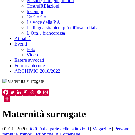
Persone, famiglie, minori
CostruiRElazioni
Inciampi
Co.Co.Co.
La voce della P.A.
La lingua straniera più diffusa in Italia
L’Ora…biancorossa
Attualità
Eventi
Foto
Video
Essere avvocati
Futuro anteriore
ARCHIVIO 2018/2022
Maternità surrogate
01 Giu 2020
|
#20 Dalla parte delle istituzioni
|
Magazine
|
Persone,
famiglie, minori
|
Rubriche in Homepage