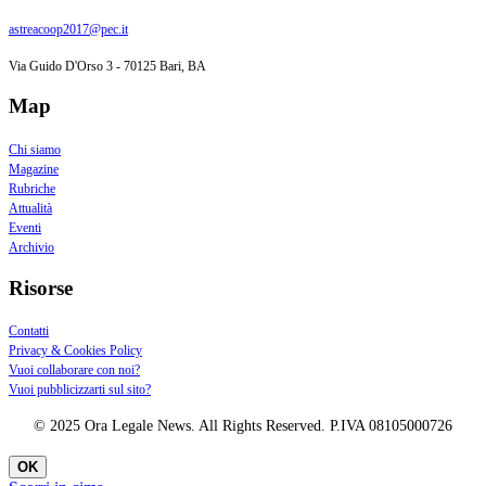
astreacoop2017@pec.it
Via Guido D'Orso 3 - 70125 Bari, BA
Map
Chi siamo
Magazine
Rubriche
Attualità
Eventi
Archivio
Risorse
Contatti
Privacy & Cookies Policy
Vuoi collaborare con noi?
Vuoi pubblicizzarti sul sito?
© 2025 Ora Legale News. All Rights Reserved. P.IVA 08105000726
OK