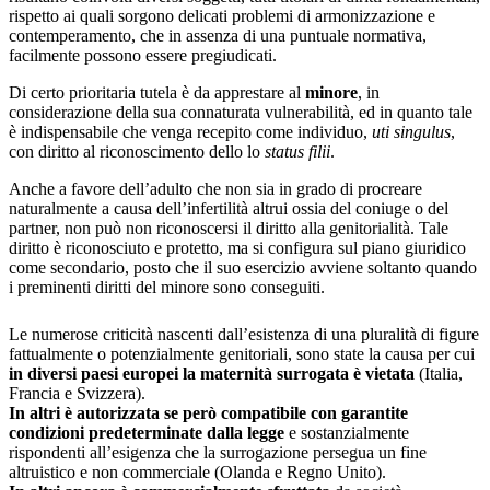
rispetto ai quali sorgono delicati problemi di armonizzazione e
contemperamento, che in assenza di una puntuale normativa,
facilmente possono essere pregiudicati.
Di certo prioritaria tutela è da apprestare al
minore
, in
considerazione della sua connaturata vulnerabilità, ed in quanto tale
è indispensabile che venga recepito come individuo,
uti singulus
,
con diritto al riconoscimento dello lo
status filii
.
Anche a favore dell’adulto che non sia in grado di procreare
naturalmente a causa dell’infertilità altrui ossia del coniuge o del
partner, non può non riconoscersi il diritto alla genitorialità. Tale
diritto è riconosciuto e protetto, ma si configura sul piano giuridico
come secondario, posto che il suo esercizio avviene soltanto quando
i preminenti diritti del minore sono conseguiti.
Le numerose criticità nascenti dall’esistenza di una pluralità di figure
fattualmente o potenzialmente genitoriali, sono state la causa per cui
in diversi paesi europei la maternità surrogata è vietata
(Italia,
Francia e Svizzera).
In altri è autorizzata se però compatibile con garantite
condizioni predeterminate dalla legge
e sostanzialmente
rispondenti all’esigenza che la surrogazione persegua un fine
altruistico e non commerciale (Olanda e Regno Unito).