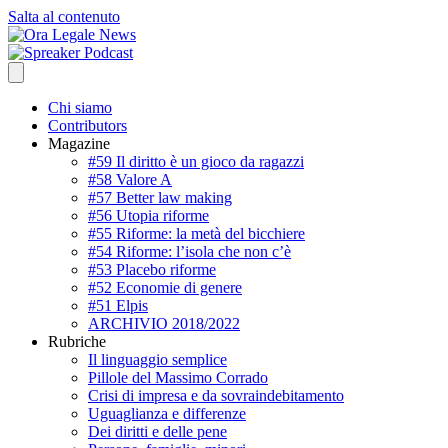
Salta al contenuto
Chi siamo
Contributors
Magazine
#59 Il diritto è un gioco da ragazzi
#58 Valore A
#57 Better law making
#56 Utopia riforme
#55 Riforme: la metà del bicchiere
#54 Riforme: l’isola che non c’è
#53 Placebo riforme
#52 Economie di genere
#51 Elpis
ARCHIVIO 2018/2022
Rubriche
Il linguaggio semplice
Pillole del Massimo Corrado
Crisi di impresa e da sovraindebitamento
Uguaglianza e differenze
Dei diritti e delle pene