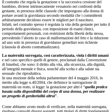
Il contratto che regola la gestazione e la successiva cessione del
bambino, diviene intrinsecamente vessatorio nei confronti della
gestante, in presenza delle clausole che impongono alla donna di
portare avanti la gravidanza secondo modalità che i committenti
arbitrariamente decidono essere le migliori per il nascituro.
Infatti, nel contratto spesso è regolata la vita della gestante per tutto il
periodo della gravidanza, con imposizione di esami clinici,
comportamenti personali, con restrizioni della libertà della stessa,
prevedendo l’aborto in caso di malformazioni del feto e la riduzione
ad uno solo in presenza di gravidanze gemellari non richieste
(clausola di aborto contrattualizzato).
La maternità surrogata, così caratterizzata, viola i diritti umani
e nel caso specifico quelli di genere, proclamati dalla Convenzione
di Istanbul, che sono: il diritto alla vita, alla sicurezza, alla dignità,
all’integrità mentale e fisica, nonché alla scelta e alla salute sia
sessuale che riproduttiva.
In una mozione della seduta parlamentare del 4 maggio 2016, in
merito alla legge n.40/2004, che definisce la surrogazione di
maternità un reato, si legge: la gestazione per altri è “
quella pratica
basata sulla disponibilità del corpo di una donna, per realizzare
un progetto di genitorialità altrui
”.
Come abbiamo avuto modo di verificare, nella maternità surrogata,
risultano coinvolti diversi soggetti, tutti titolari di diritti fondamentali,