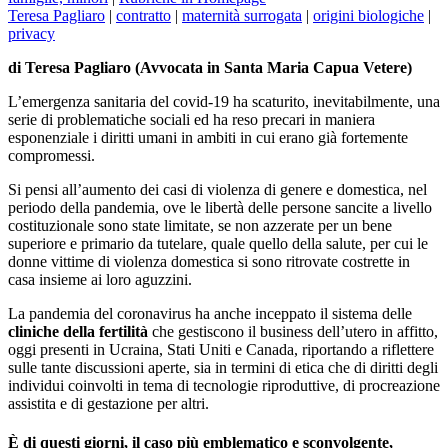
Teresa Pagliaro
|
contratto
|
maternità surrogata
|
origini biologiche
|
privacy
di Teresa Pagliaro (Avvocata in Santa Maria Capua Vetere)
L’emergenza sanitaria del covid-19 ha scaturito, inevitabilmente, una
serie di problematiche sociali ed ha reso precari in maniera
esponenziale i diritti umani in ambiti in cui erano già fortemente
compromessi.
Si pensi all’aumento dei casi di violenza di genere e domestica, nel
periodo della pandemia, ove le libertà delle persone sancite a livello
costituzionale sono state limitate, se non azzerate per un bene
superiore e primario da tutelare, quale quello della salute, per cui le
donne vittime di violenza domestica si sono ritrovate costrette in
casa insieme ai loro aguzzini.
La pandemia del coronavirus ha anche inceppato il sistema delle
cliniche della fertilità
che gestiscono il business dell’utero in affitto,
oggi presenti in Ucraina, Stati Uniti e Canada, riportando a riflettere
sulle tante discussioni aperte, sia in termini di etica che di diritti degli
individui coinvolti in tema di tecnologie riproduttive, di procreazione
assistita e di gestazione per altri.
È di questi giorni, il caso più emblematico e sconvolgente,