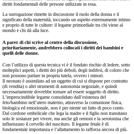
diritti fondamentali delle persone utilizzate in essa.
La surrogazione rimette in discussione il ruolo della donna e il
significato della maternità, toccando un aspetto estremamente intimo
e proprio di tutte le culture: il legame primordiale tra chi viene al
mondo e chi dà alla luce.
A parer di chi scrive al centro della discussione,
prioritariamente, andrebbero collocati i diritti dei bambini e
quelli delle donne.
Con l’utilizzo di questa tecnica vi è il fondato rischio di ledere, sotto
molteplici aspetti, i diritti dei più deboli, degli indifesi, di coloro che
non possono parlare in propria tutela, ovvero i minori.
Il neonato è assimilato ad un oggetto di cui si dispone per contratto
(di vendita) o altri strumenti di autonomia negoziale, e quindi
necessariamente dovrebbe tornare ad essere soggetto di diritto.
L’imprescindibile legame consolidato dall’esistenza del
feto/bambino nell’utero materno, attraverso la comunione fisica,
biologica ed emozionale, non è per niente un fatto di poco conto.
Dal cordone ombelicale che lega la madre e il figlio non transitano
solo le sostanze per vivere, ma anche gli ormoni e la serotonina che
influenzano il cervello del nascituro. Il legame fetale è di
fondamentale importanza e l’allattamento lo rafforza ancora di più.