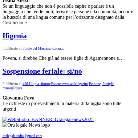
Ileana Alesso
Se un linguaggio che non è possibile capire e parlare è un
linguaggio che rende muti, ferisce le persone e la comunità, occorre
la bussola di una lingua comune per l’orizzonte disegnato dalla
Costituzione
Ifigenia
Pubblicato in
Pillole del Massimo Corrado
Povera, si direbbe.Che già ad essere figlia di Agamennone e…
Sospensione feriale: si/no
Pubblicato in
#56 Utopia riforme
|
Essere avvocati
|
Magazine
|
Persone, famiglie,
minori
|
Topics
Giovanna Fava
Le richieste di provvedimenti in materia di famiglia sono tutte
urgenti
oralegale.radio@gmail.com