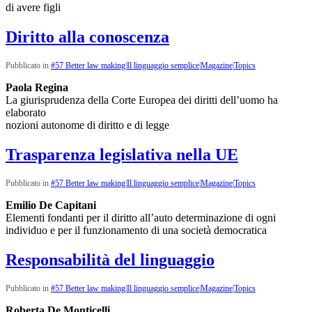
di avere figli
Diritto alla conoscenza
Pubblicato in
#57 Better law making
|
Il linguaggio semplice
|
Magazine
|
Topics
Paola Regina
La giurisprudenza della Corte Europea dei diritti dell’uomo ha
elaborato
nozioni autonome di diritto e di legge
Trasparenza legislativa nella UE
Pubblicato in
#57 Better law making
|
Il linguaggio semplice
|
Magazine
|
Topics
Emilio De Capitani
Elementi fondanti per il diritto all’auto determinazione di ogni
individuo e per il funzionamento di una società democratica
Responsabilità del linguaggio
Pubblicato in
#57 Better law making
|
Il linguaggio semplice
|
Magazine
|
Topics
Roberta De Monticelli