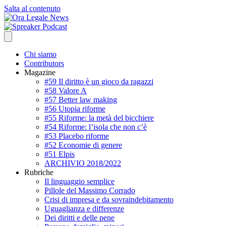
Salta al contenuto
Chi siamo
Contributors
Magazine
#59 Il diritto è un gioco da ragazzi
#58 Valore A
#57 Better law making
#56 Utopia riforme
#55 Riforme: la metà del bicchiere
#54 Riforme: l’isola che non c’è
#53 Placebo riforme
#52 Economie di genere
#51 Elpis
ARCHIVIO 2018/2022
Rubriche
Il linguaggio semplice
Pillole del Massimo Corrado
Crisi di impresa e da sovraindebitamento
Uguaglianza e differenze
Dei diritti e delle pene