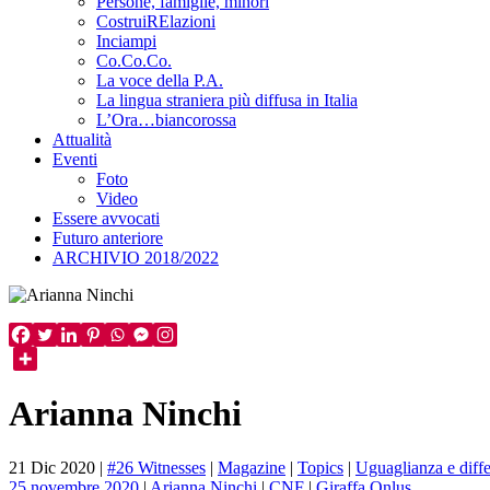
Persone, famiglie, minori
CostruiRElazioni
Inciampi
Co.Co.Co.
La voce della P.A.
La lingua straniera più diffusa in Italia
L’Ora…biancorossa
Attualità
Eventi
Foto
Video
Essere avvocati
Futuro anteriore
ARCHIVIO 2018/2022
Arianna Ninchi
21 Dic 2020
|
#26 Witnesses
|
Magazine
|
Topics
|
Uguaglianza e diff
25 novembre 2020
|
Arianna Ninchi
|
CNF
|
Giraffa Onlus