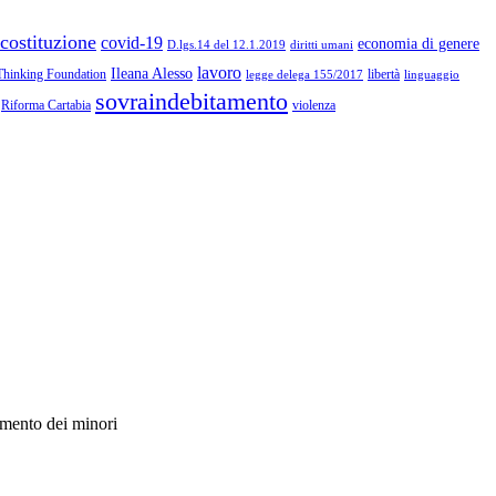
costituzione
covid-19
economia di genere
diritti umani
D.lgs.14 del 12.1.2019
lavoro
Ileana Alesso
Thinking Foundation
libertà
linguaggio
legge delega 155/2017
sovraindebitamento
Riforma Cartabia
violenza
damento dei minori