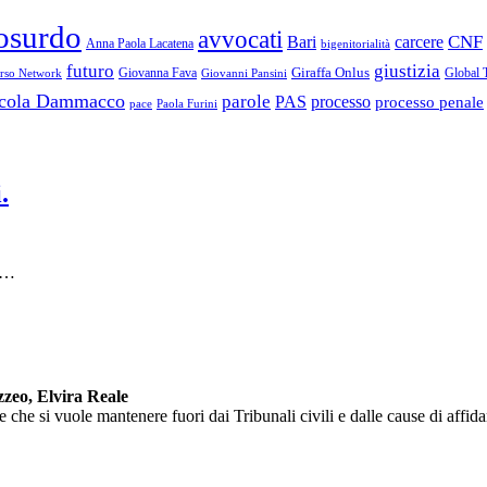
osurdo
avvocati
Bari
carcere
CNF
Anna Paola Lacatena
bigenitorialità
futuro
giustizia
Giraffa Onlus
Giovanna Fava
Global 
erso Network
Giovanni Pansini
cola Dammacco
parole
PAS
processo
processo penale
Paola Furini
pace
.
 .…
zeo, Elvira Reale
e che si vuole mantenere fuori dai Tribunali civili e dalle cause di affi