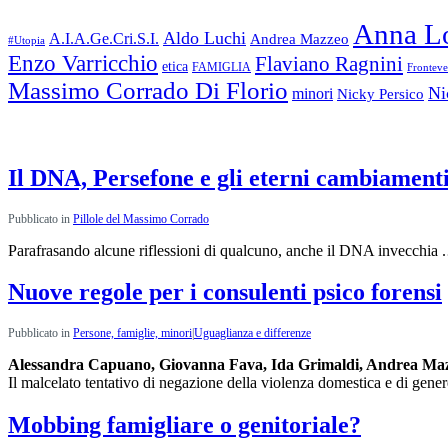
Anna L
Aldo Luchi
A.I.A.Ge.Cri.S.I.
Andrea Mazzeo
#Utopia
Enzo Varricchio
Flaviano Ragnini
etica
FAMIGLIA
Frontev
Massimo Corrado Di Florio
Ni
minori
Nicky Persico
Rubriche:
ultimi articoli
Il DNA, Persefone e gli eterni cambiamenti
Pubblicato in
Pillole del Massimo Corrado
Parafrasando alcune riflessioni di qualcuno, anche il DNA invecchia
Nuove regole per i consulenti psico forensi
Pubblicato in
Persone, famiglie, minori
|
Uguaglianza e differenze
Alessandra Capuano, Giovanna Fava, Ida Grimaldi, Andrea Maz
Il malcelato tentativo di negazione della violenza domestica e di gener
Mobbing famigliare o genitoriale?