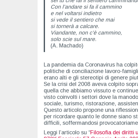
sei tu che fai il sentiero camminand
Con l’andare si fa il cammino
e nel voltarsi indietro
si vede il sentiero che mai
si tornerà a calcare.
Viandante, non c’è cammino,
solo scie sul mare.
(A. Machado)
La pandemia da Coronavirus ha colpito l
politiche di conciliazione lavoro-famigl
erano alti e gli stereotipi di genere pi
Se la crisi del 2008 aveva colpito soprat
quella che abbiamo vissuto e continu
visto coinvolti i settori dove la mano
sociale, turismo, ristorazione, assiste
Questo articolo propone una riflession
per ricordare quanto le donne siano st
difficili, soffermandosi provocatoriame
Leggi l’articolo su “
Filosofia dei dirit