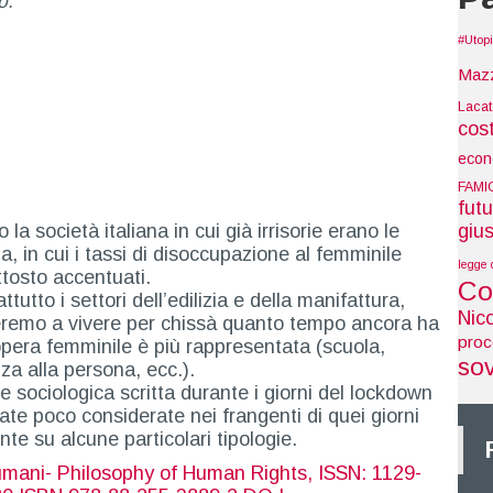
o.
#Utop
Maz
Laca
cos
econ
FAMI
futu
a società italiana in cui già irrisorie erano le
gius
ia, in cui i tassi di disoccupazione al femminile
legge 
uttosto accentuati.
Co
tutto i settori dell’edilizia e della manifattura,
Nic
eremo a vivere per chissà quanto tempo ancora ha
pro
dopera femminile è più rappresentata (scuola,
so
nza alla persona, ecc.).
e sociologica scritta durante i giorni del lockdown
ate poco considerate nei frangenti di quei giorni
nte su alcune particolari tipologie.
ti umani- Philosophy of Human Rights, ISSN: 1129-