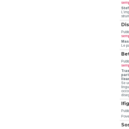
semp
Stef
L’im
stru
Dis
Pubbl
semp
Mass
Le p
Be
Pubbl
semp
Tras
part
Ilea
Se u
ling
occo
dise
Ifi
Pubbl
Pove
Sos