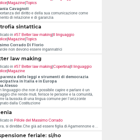
lice
|
Magazine
|
Topics
ania Cavagnoli
portanza del diritto e della sua comunicazione come
mento di relazione e di garanzia
trofia sintattica
icato in
#57 Better law making
|
Il linguaggio
lice
|
Magazine
|
Topics
imo Corrado Di Florio
arole non devono essere ingannatrici
tter law making
icato in
#57 Better law making
|
Copertina
|
Il linguaggio
lice
|
Magazine
parenza delle leggi e strumenti di democrazia
ecipativa in Italia e in Europa
na Alesso
n linguaggio che non è possibile capire e parlare è un
uaggio che rende muti, ferisce le persone e la comunità,
rre la bussola di una lingua comune per l’orizzonte
gnato dalla Costituzione
genia
icato in
Pillole del Massimo Corrado
ra, si direbbe.Che già ad essere figlia di Agamennone e…
pensione feriale: si/no