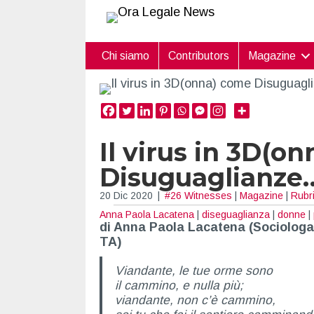
Chi siamo
Contributors
Magazine
Il virus in 3D(o
Disuguaglianze
20 Dic 2020
|
#26 Witnesses
|
Magazine
|
Rubr
Anna Paola Lacatena
|
diseguaglianza
|
donne
|
di Anna Paola Lacatena (Sociologa
TA)
Viandante, le tue orme sono
il cammino, e nulla più;
viandante, non c’è cammino,