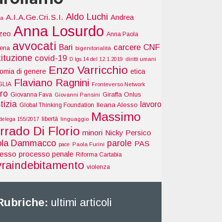
Aldo Luchi
A.I.A.Ge.Cri.S.I.
Andrea
ia
Anna Losurdo
zeo
Anna Paola
avvocati
Bari
carcere
CNF
tena
bigenitorialità
tituzione
covid-19
D.lgs.14 del 12.1.2019
diritti umani
Enzo Varricchio
omia di genere
etica
Flaviano Ragnini
GLIA
Fronteverso Network
ro
Giraffa Onlus
Giovanna Fava
Giovanni Pansini
tizia
lavoro
Ileana Alesso
Global Thinking Foundation
Massimo
libertà
delega 155/2017
linguaggio
rrado Di Florio
minori
Nicky Persico
ola Dammacco
parole
PAS
pace
Paola Furini
cesso
processo penale
Riforma Cartabia
vraindebitamento
violenza
Rubriche:
ultimi articoli