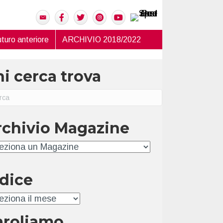
turo anteriore
ARCHIVIO 2018/2022
i cerca trova
rchivio Magazine
hivio
ndice
ice
aroliamo