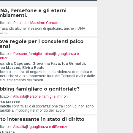
DNA, Persefone e gli eterni
mbiamenti.
icato in
Pillole del Massimo Corrado
frasando alcune riflessioni di qualcuno, anche il DNA
cchia .…
ve regole per i consulenti psico
ensi
icato in
Persone, famiglie, minori
|
Uguaglianza e
cosa,
Lo sguardo laico
Prospet
erenze
utti gli
ribaltat
sandra Capuano, Giovanna Fava, Ida Grimaldi,
Nicola Cirillo
ea Mazzeo, Elvira Reale
alcelato tentativo di negazione della violenza domestica e
Una funzione propulsiva del
Anna Losur
nere che si vuole mantenere fuori dai Tribunali civili e dalle
progresso e dello sviluppo
e di affidamento dei minori
Abbiamo, non
sociale
problema rep
itti di tutti e
bing famigliare o genitoriale?
about Lo sguardo laico
Leggi l'articolo
Leggi l'artico
o di pochi
icato in
Attualità
|
Persone, famiglie, minori
t Per prima cosa, uccidiamo tutti gli avvocati
rea Mazzeo
ndotte conflittuali o di sopraffazione tra i coniugi non sono
parabili al mobbing nel mondo del lavoro
to interessante in stato di diritto
icato in
Attualità
|
Uguaglianza e differenze
a Frasca