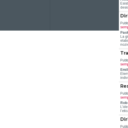
Esist
desid
Dir
Pubbl
semp
Pao
La gi
elab
nozio
Tra
Pubbl
semp
Emil
Eleme
indi
Res
Pubbl
semp
Robe
L’ide
l’eti
Dir
Pubbl