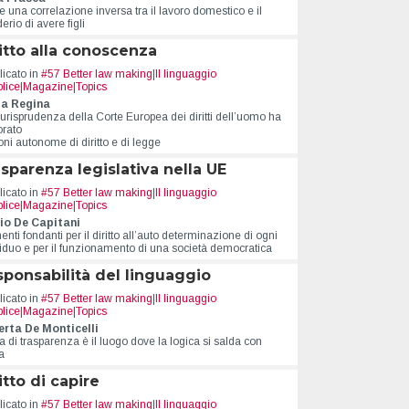
e una correlazione inversa tra il lavoro domestico e il
erio di avere figli
itto alla conoscenza
icato in
#57 Better law making
|
Il linguaggio
lice
|
Magazine
|
Topics
la Regina
urisprudenza della Corte Europea dei diritti dell’uomo ha
orato
ni autonome di diritto e di legge
sparenza legislativa nella UE
icato in
#57 Better law making
|
Il linguaggio
lice
|
Magazine
|
Topics
io De Capitani
nti fondanti per il diritto all’auto determinazione di ogni
viduo e per il funzionamento di una società democratica
ponsabilità del linguaggio
icato in
#57 Better law making
|
Il linguaggio
lice
|
Magazine
|
Topics
rta De Monticelli
a di trasparenza è il luogo dove la logica si salda con
ca
itto di capire
icato in
#57 Better law making
|
Il linguaggio