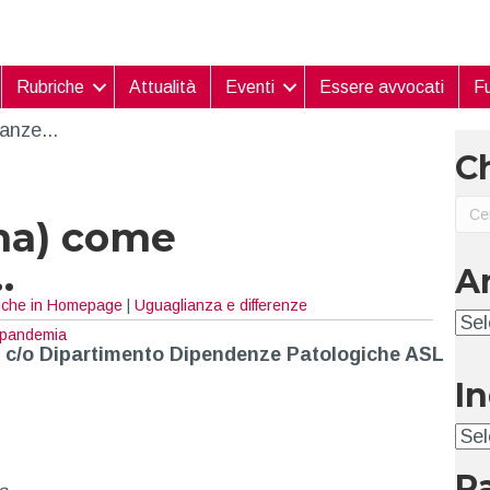
Rubriche
Attualità
Eventi
Essere avvocati
Fu
Ch
nna) come
…
A
iche in Homepage
|
Uguaglianza e differenze
Arc
pandemia
 c/o Dipartimento Dipendenze Patologiche ASL
I
Ind
P