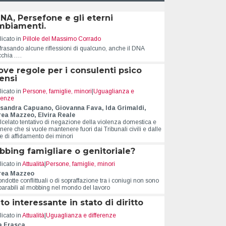
DNA, Persefone e gli eterni
mbiamenti.
icato in
Pillole del Massimo Corrado
frasando alcune riflessioni di qualcuno, anche il DNA
cchia .…
ve regole per i consulenti psico
ensi
icato in
Persone, famiglie, minori
|
Uguaglianza e
erenze
sandra Capuano, Giovanna Fava, Ida Grimaldi,
ea Mazzeo, Elvira Reale
alcelato tentativo di negazione della violenza domestica e
nere che si vuole mantenere fuori dai Tribunali civili e dalle
e di affidamento dei minori
bing famigliare o genitoriale?
icato in
Attualità
|
Persone, famiglie, minori
rea Mazzeo
ndotte conflittuali o di sopraffazione tra i coniugi non sono
parabili al mobbing nel mondo del lavoro
to interessante in stato di diritto
icato in
Attualità
|
Uguaglianza e differenze
a Frasca