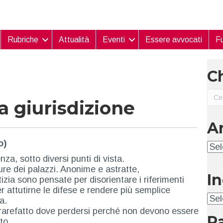
Rubriche
Attualità
Eventi
Essere avvocati
Fu
Ch
la giurisdizione
A
o)
Arc
nza, sotto diversi punti di vista.
re dei palazzi. Anonime e astratte,
I
tizia sono pensate per disorientare i riferimenti
er attutirne le difese e rendere più semplice
Ind
a.
arefatto dove perdersi perché non devono essere
P
to.