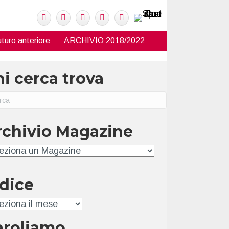
turo anteriore
ARCHIVIO 2018/2022
i cerca trova
rchivio Magazine
hivio
ndice
ice
aroliamo