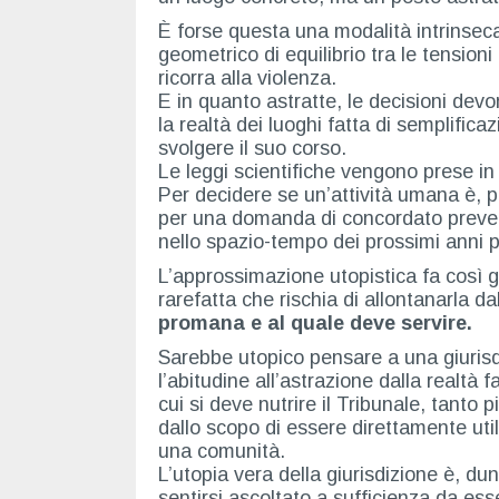
È forse questa una modalità intrinseca
geometrico di equilibrio tra le tensio
ricorra alla violenza.
E in quanto astratte, le decisioni dev
la realtà dei luoghi fatta di semplific
svolgere il suo corso.
Le leggi scientifiche vengono prese in 
Per decidere se un’attività umana è, 
per una domanda di concordato preven
nello spazio-tempo dei prossimi anni pe
L’approssimazione utopistica fa così g
rarefatta che rischia di allontanarla da
promana e al quale deve servire.
Sarebbe utopico pensare a una giurisdiz
l’abitudine all’astrazione dalla realtà 
cui si deve nutrire il Tribunale, tanto 
dallo scopo di essere direttamente util
una comunità.
L’utopia vera della giurisdizione è, d
sentirsi ascoltato a sufficienza da es