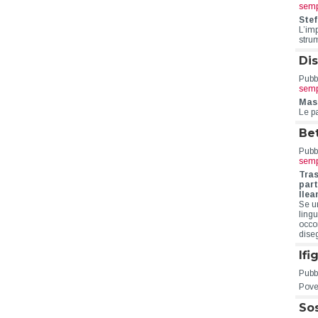
semp
Stef
L’im
stru
Dis
Pubbl
semp
Mass
Le p
Be
Pubbl
semp
Tras
part
Ilea
Se u
ling
occo
dise
Ifi
Pubbl
Pove
Sos