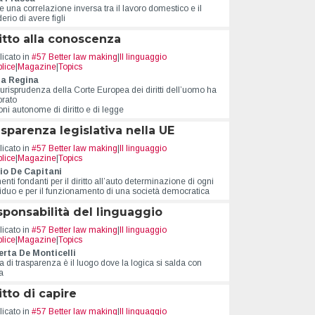
e una correlazione inversa tra il lavoro domestico e il
erio di avere figli
itto alla conoscenza
icato in
#57 Better law making
|
Il linguaggio
lice
|
Magazine
|
Topics
la Regina
urisprudenza della Corte Europea dei diritti dell’uomo ha
orato
ni autonome di diritto e di legge
sparenza legislativa nella UE
icato in
#57 Better law making
|
Il linguaggio
lice
|
Magazine
|
Topics
io De Capitani
nti fondanti per il diritto all’auto determinazione di ogni
viduo e per il funzionamento di una società democratica
ponsabilità del linguaggio
icato in
#57 Better law making
|
Il linguaggio
lice
|
Magazine
|
Topics
rta De Monticelli
a di trasparenza è il luogo dove la logica si salda con
ca
itto di capire
icato in
#57 Better law making
|
Il linguaggio