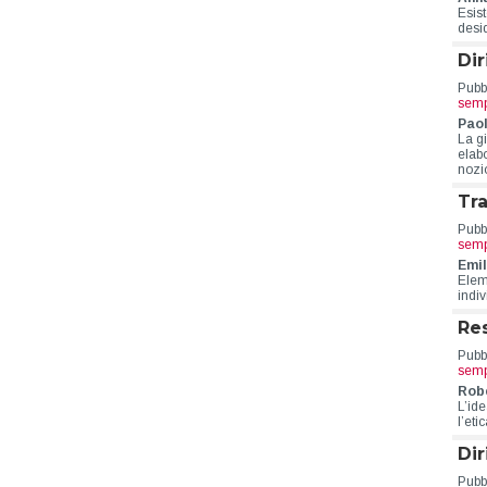
Esist
desid
Dir
Pubbl
semp
Pao
La gi
elab
nozio
Tra
Pubbl
semp
Emil
Eleme
indi
Res
Pubbl
semp
Robe
L’ide
l’eti
Dir
Pubbl