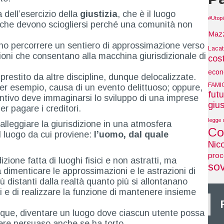
 dell’esercizio della
giustizia
, che è il luogo
#Utop
ni che devono sciogliersi perché una comunità non
Maz
ono percorrere un sentiero di approssimazione verso
Laca
azioni che consentano alla macchina giurisdizionale di
cos
econ
prestito da altre discipline, dunque delocalizzate.
FAMI
per esempio, causa di un evento delittuoso; oppure,
futu
tivo deve immaginarsi lo sviluppo di una imprese
gius
r pagare i creditori.
legge 
alleggiare la giurisdizione in una atmosfera
Co
l luogo da cui proviene:
l’uomo, dal quale
Nic
pro
ione fatta di luoghi fisici e non astratti, ma
so
fa dimenticare le approssimazioni e le astrazioni di
più distanti dalla realtà quanto più si allontanano
i e di realizzare la funzione di mantenere insieme
unque, diventare un luogo dove ciascun utente possa
sere persuaso anche se ha torto.