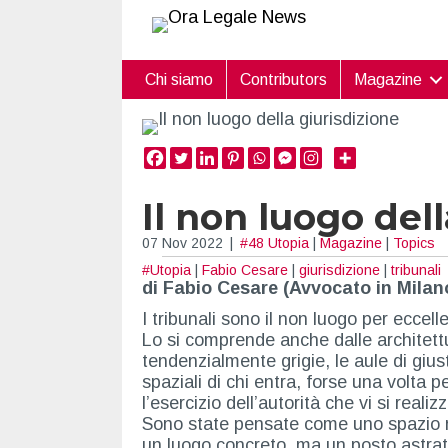
Chi siamo
Contributors
Magazine
Il non luogo del
07 Nov 2022
|
#48 Utopia
|
Magazine
|
Topics
#Utopia
|
Fabio Cesare
|
giurisdizione
|
tribunali
di Fabio Cesare (Avvocato in Milan
I tribunali sono il non luogo per eccelle
Lo si comprende anche dalle architettu
tendenzialmente grigie, le aule di gius
spaziali di chi entra, forse una volta p
l’esercizio dell’autorità che vi si realizz
Sono state pensate come uno spazio r
un luogo concreto, ma un posto astrat