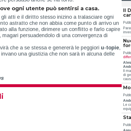
ove ogni utente può sentirsi a casa.
Il 
ca
i atti e il diritto stesso inizino a tralasciare ogni
to astratto che non abbia come punto di arrivo un
Pubbl
Para
o alla funzione, dirimere un conflitto e farlo capire
inve
zia, magari persuadendolo di una convergenza di
Nuo
for
virà che a se stessa e genererà le peggiori
u-topie
,
Pubbl
invano una giustizia che non sarà in alcuna delle
diff
Ales
Andr
n
Il m
di ge
ws
caus
Mob
li
Pubbl
And
Le co
equi
Sta
Pubbl
Ann