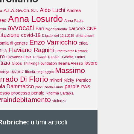
Aldo Luchi
A.I.A.Ge.Cri.S.I.
Andrea
ia
Anna Losurdo
zeo
Anna Paola
avvocati
Bari
carcere
CNF
tena
bigenitorialità
tituzione
covid-19
D.lgs.14 del 12.1.2019
diritti umani
Enzo Varricchio
omia di genere
etica
Flaviano Ragnini
GLIA
Fronteverso Network
ro
Giraffa Onlus
Giovanna Fava
Giovanni Pansini
tizia
lavoro
Ileana Alesso
Global Thinking Foundation
Massimo
libertà
delega 155/2017
linguaggio
rrado Di Florio
minori
Nicky Persico
ola Dammacco
parole
PAS
pace
Paola Furini
cesso
processo penale
Riforma Cartabia
vraindebitamento
violenza
Rubriche:
ultimi articoli