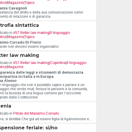
lice
|
Magazine
|
Topics
ania Cavagnoli
portanza del diritto e della sua comunicazione come
mento di relazione e di garanzia
trofia sintattica
icato in
#57 Better law making
|
Il linguaggio
lice
|
Magazine
|
Topics
imo Corrado Di Florio
arole non devono essere ingannatrici
tter law making
icato in
#57 Better law making
|
Copertina
|
Il linguaggio
lice
|
Magazine
parenza delle leggi e strumenti di democrazia
ecipativa in Italia e in Europa
na Alesso
n linguaggio che non è possibile capire e parlare è un
uaggio che rende muti, ferisce le persone e la comunità,
rre la bussola di una lingua comune per l’orizzonte
gnato dalla Costituzione
genia
icato in
Pillole del Massimo Corrado
ra, si direbbe.Che già ad essere figlia di Agamennone e…
pensione feriale: si/no