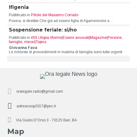
Ifigenia
Pubblicato in
Pillole del Massimo Corrado
Povera, si direbbe.Che già ad essere figlia di Agamennone e…
Sospensione feriale: si/no
Pubblicato in
#56 Utopia riforme
|
Essere avvocati
|
Magazine
|
Persone,
famiglie, minori
|
Topics
Giovanna Fava
Le richieste di provvedimenti in materia di famiglia sono tutte urgenti
oralegale.radio@gmail.com
astreacoop2017@pec.it
Via Guido D'Orso 3 - 70125 Bari, BA
Map