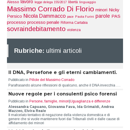
lavoro
Alesso
libertà
legge delega 155/2017
linguaggio
Massimo Corrado Di Florio
minori
Nicky
Nicola Dammacco
parole
Persico
PAS
pace
Paola Furini
processo
processo penale
Riforma Cartabia
sovraindebitamento
violenza
Rubriche:
ultimi articoli
Il DNA, Persefone e gli eterni cambiamenti.
Pubblicato in
Pillole del Massimo Corrado
Parafrasando alcune riflessioni di qualcuno, anche il DNA invecchia .…
Nuove regole per i consulenti psico forensi
Pubblicato in
Persone, famiglie, minori
|
Uguaglianza e differenze
Alessandra Capuano, Giovanna Fava, Ida Grimaldi, Andrea
Mazzeo, Elvira Reale
Il malcelato tentativo di negazione della violenza domestica e di
genere che si vuole mantenere fuori dai Tribunali civili e dalle cause di
affidamento dei minori