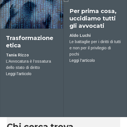
Per prima cosa,
uccidiamo tutti
gli avvocati
Aldo Luchi
Trasformazione
Le battaglie per i diritti di tutti
etica
e non per il privilegio di
trategica
pochi
Tania Rizzo
about Per prima co
Leggi l'articolo
L’Avvocatura è l’ossatura
dello stato di diritto
about Trasformazione etica
Leggi l'articolo
Chi cerca trova