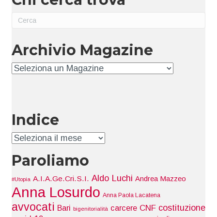
Archivio Magazine
Archivio
Indice
Indice
Paroliamo
Aldo Luchi
A.I.A.Ge.Cri.S.I.
Andrea Mazzeo
#Utopia
Anna Losurdo
Anna Paola Lacatena
avvocati
costituzione
Bari
carcere
CNF
bigenitorialità