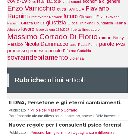
covid-19
economia di genere
D.lgs.14 del 12.1.2019
diritti umani
Enzo Varricchio
Flaviano
etica
FAMIGLIA
Ragnini
futuro
Giovanna Fava
Fronteverso Network
Giovanni
giustizia
Giraffa Onlus
Ileana
Global Thinking Foundation
Pansini
lavoro
Alesso
libertà
legge delega 155/2017
linguaggio
Massimo Corrado Di Florio
minori
Nicky
Nicola Dammacco
parole
Persico
PAS
pace
Paola Furini
processo
processo penale
Riforma Cartabia
sovraindebitamento
violenza
Rubriche:
ultimi articoli
Il DNA, Persefone e gli eterni cambiamenti.
Pubblicato in
Pillole del Massimo Corrado
Parafrasando alcune riflessioni di qualcuno, anche il DNA invecchia .…
Nuove regole per i consulenti psico forensi
Pubblicato in
Persone, famiglie, minori
|
Uguaglianza e differenze