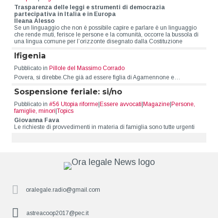
Trasparenza delle leggi e strumenti di democrazia
partecipativa in Italia e in Europa
Ileana Alesso
Se un linguaggio che non è possibile capire e parlare è un linguaggio
che rende muti, ferisce le persone e la comunità, occorre la bussola di
una lingua comune per l’orizzonte disegnato dalla Costituzione
Ifigenia
Pubblicato in
Pillole del Massimo Corrado
Povera, si direbbe.Che già ad essere figlia di Agamennone e…
Sospensione feriale: si/no
Pubblicato in
#56 Utopia riforme
|
Essere avvocati
|
Magazine
|
Persone,
famiglie, minori
|
Topics
Giovanna Fava
Le richieste di provvedimenti in materia di famiglia sono tutte urgenti
oralegale.radio@gmail.com
astreacoop2017@pec.it