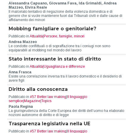
Alessandra Capuano, Giovanna Fava, Ida Grimaldi, Andrea
Mazzeo, Elvira Reale
Il malcelato tentativo di negazione della violenza domestica e di
genere che si vuole mantenere fuori dai Tribunali civili e dalle cause di
affidamento dei minori
Mobbing famigliare o genitoriale?
Pubblicato in
Attualità
|
Persone, famiglie, minori
Andrea Mazzeo
Le condotte conflittuali o di sopraffazione tra i coniugi non sono
equiparabili al mobbing nel mondo del lavoro
Stato interessante in stato di diritto
Pubblicato in
Attualità
|
Uguaglianza e differenze
Anna Frasca
Esiste una correlazione inversa tra il lavoro domestico e il desiderio di
avere figli
Diritto alla conoscenza
Pubblicato in
#57 Better law making
|
Il linguaggio
semplice
|
Magazine
|
Topics
Paola Regina
La giurisprudenza della Corte Europea dei diritti dell’uomo ha elaborato
nozioni autonome di diritto e di legge
Trasparenza legislativa nella UE
Pubblicato in
#57 Better law making
|
Il linguaggio