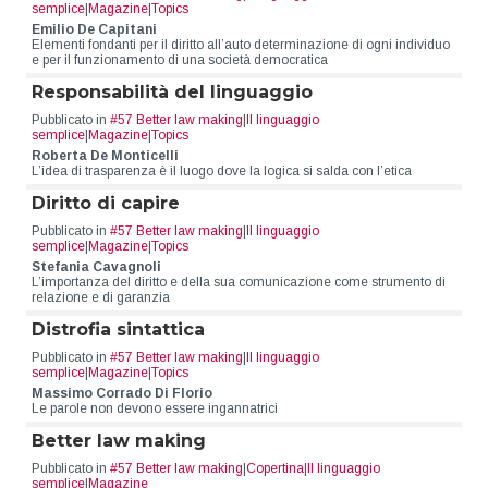
semplice
|
Magazine
|
Topics
Emilio De Capitani
Elementi fondanti per il diritto all’auto determinazione di ogni individuo
e per il funzionamento di una società democratica
Responsabilità del linguaggio
Pubblicato in
#57 Better law making
|
Il linguaggio
semplice
|
Magazine
|
Topics
Roberta De Monticelli
L’idea di trasparenza è il luogo dove la logica si salda con l’etica
Diritto di capire
Pubblicato in
#57 Better law making
|
Il linguaggio
semplice
|
Magazine
|
Topics
Stefania Cavagnoli
L’importanza del diritto e della sua comunicazione come strumento di
relazione e di garanzia
Distrofia sintattica
Pubblicato in
#57 Better law making
|
Il linguaggio
semplice
|
Magazine
|
Topics
Massimo Corrado Di Florio
Le parole non devono essere ingannatrici
Better law making
Pubblicato in
#57 Better law making
|
Copertina
|
Il linguaggio
semplice
|
Magazine