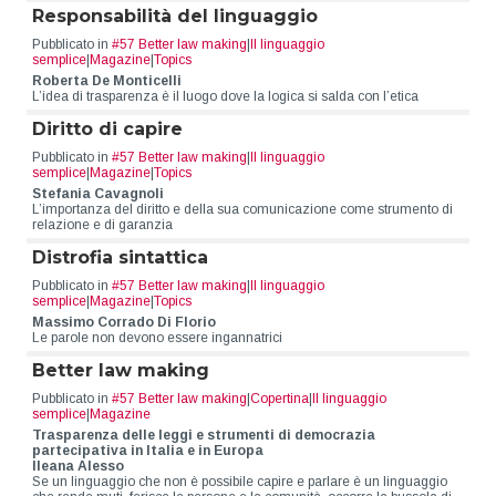
Responsabilità del linguaggio
Pubblicato in
#57 Better law making
|
Il linguaggio
semplice
|
Magazine
|
Topics
Roberta De Monticelli
L’idea di trasparenza è il luogo dove la logica si salda con l’etica
Diritto di capire
Pubblicato in
#57 Better law making
|
Il linguaggio
semplice
|
Magazine
|
Topics
Stefania Cavagnoli
L’importanza del diritto e della sua comunicazione come strumento di
relazione e di garanzia
Distrofia sintattica
Pubblicato in
#57 Better law making
|
Il linguaggio
semplice
|
Magazine
|
Topics
Massimo Corrado Di Florio
Le parole non devono essere ingannatrici
Better law making
Pubblicato in
#57 Better law making
|
Copertina
|
Il linguaggio
semplice
|
Magazine
Trasparenza delle leggi e strumenti di democrazia
partecipativa in Italia e in Europa
Ileana Alesso
Se un linguaggio che non è possibile capire e parlare è un linguaggio