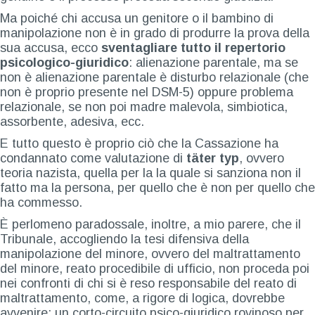
Ma poiché chi accusa un genitore o il bambino di
manipolazione non è in grado di produrre la prova della
sua accusa, ecco
sventagliare tutto il repertorio
psicologico-giuridico
: alienazione parentale, ma se
non è alienazione parentale è disturbo relazionale (che
non è proprio presente nel DSM-5) oppure problema
relazionale, se non poi madre malevola, simbiotica,
assorbente, adesiva, ecc.
E tutto questo è proprio ciò che la Cassazione ha
condannato come valutazione di
täter typ
, ovvero
teoria nazista, quella per la la quale si sanziona non il
fatto ma la persona, per quello che è non per quello che
ha commesso.
È perlomeno paradossale, inoltre, a mio parere, che il
Tribunale, accogliendo la tesi difensiva della
manipolazione del minore, ovvero del maltrattamento
del minore, reato procedibile di ufficio, non proceda poi
nei confronti di chi si è reso responsabile del reato di
maltrattamento, come, a rigore di logica, dovrebbe
avvenire; un corto-circuito psico-giuridico rovinoso per