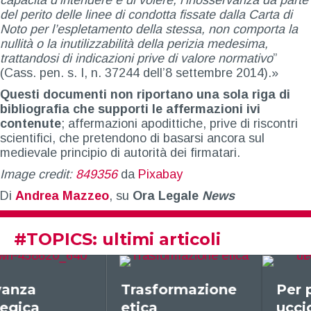
del perito delle linee di condotta fissate dalla Carta di
Noto per l’espletamento della stessa, non comporta la
nullità o la inutilizzabilità della perizia medesima,
trattandosi di indicazioni prive di valore normativo
”
(Cass. pen. s. I, n. 37244 dell’8 settembre 2014).»
Questi documenti non riportano una sola riga di
bibliografia che supporti le affermazioni ivi
contenute
; affermazioni apodittiche, prive di riscontri
scientifici, che pretendono di basarsi ancora sul
medievale principio di autorità dei firmatari.
Image credit:
849356
da
Pixabay
Di
Andrea Mazzeo
, su
Ora Legale
News
#
TOPICS
: ultimi articoli
Trasformazione
Per prima cosa,
etica
uccidiamo tutti