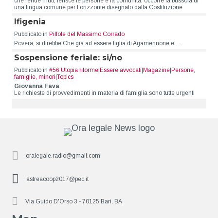
che rende muti, ferisce le persone e la comunità, occorre la bussola di
una lingua comune per l’orizzonte disegnato dalla Costituzione
Ifigenia
Pubblicato in
Pillole del Massimo Corrado
Povera, si direbbe.Che già ad essere figlia di Agamennone e…
Sospensione feriale: si/no
Pubblicato in
#56 Utopia riforme
|
Essere avvocati
|
Magazine
|
Persone,
famiglie, minori
|
Topics
Giovanna Fava
Le richieste di provvedimenti in materia di famiglia sono tutte urgenti
oralegale.radio@gmail.com
astreacoop2017@pec.it
Via Guido D'Orso 3 - 70125 Bari, BA