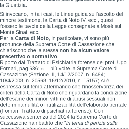
la Giustizia.
Si invocano, in tali casi, le Linee guida sull’ascolto del
minore testimone, la Carta di Noto IV, ecc., quasi
fossero le tavole della Legge consegnate a Mosè sul
Monte Sinai, ecc.
Per la
Carta di Noto
, in particolare, vi sono più
pronunce della Suprema Corte di Cassazione che
chiariscono che la stessa
non ha alcun valore
precettivo o normativo
.
Riporto dal Trattato di Psichiatria forense del prof. Ugo
Fornari, pag 636: «… più volte la Suprema Corte di
Cassazione (Sezione III, 14/12/2007, n. 6464;
10/4/2008, n. 20568; 16/12/2010, n. 15157) si è
espressa sul tema affermando che l’inosservanza dei
criteri della Carta di Noto che riguardano la conduzione
dell’esame dei minori vittime di abusi sessuali non
determina nullità o inutilizzabilità dell’elaborato peritale
(Fornari, Trattato di psichiatria forense). Con
successiva sentenza del 2014 la Suprema Corte di
Cassazione ha ribadito che “
in tema di perizia sulla
capacità d’intendere e di volere, l’inosservanza da parte