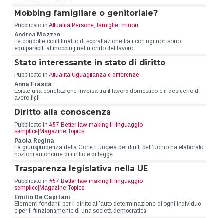
Mobbing famigliare o genitoriale?
Pubblicato in
Attualità
|
Persone, famiglie, minori
Andrea Mazzeo
Le condotte conflittuali o di sopraffazione tra i coniugi non sono
equiparabili al mobbing nel mondo del lavoro
Stato interessante in stato di diritto
Pubblicato in
Attualità
|
Uguaglianza e differenze
Anna Frasca
Esiste una correlazione inversa tra il lavoro domestico e il desiderio di
avere figli
Diritto alla conoscenza
Pubblicato in
#57 Better law making
|
Il linguaggio
semplice
|
Magazine
|
Topics
Paola Regina
La giurisprudenza della Corte Europea dei diritti dell’uomo ha elaborato
nozioni autonome di diritto e di legge
Trasparenza legislativa nella UE
Pubblicato in
#57 Better law making
|
Il linguaggio
semplice
|
Magazine
|
Topics
Emilio De Capitani
Elementi fondanti per il diritto all’auto determinazione di ogni individuo
e per il funzionamento di una società democratica