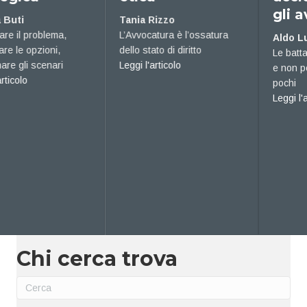
gli avvocati
Tania Rizzo
L’Avvocatura è l’ossatura
Aldo Luchi
dello stato di diritto
Le battaglie per i diritti di tutti
about Trasformazione etica
Leggi l'articolo
e non per il privilegio di
 strategica
pochi
about Per prima 
Leggi l'articolo
Chi cerca trova