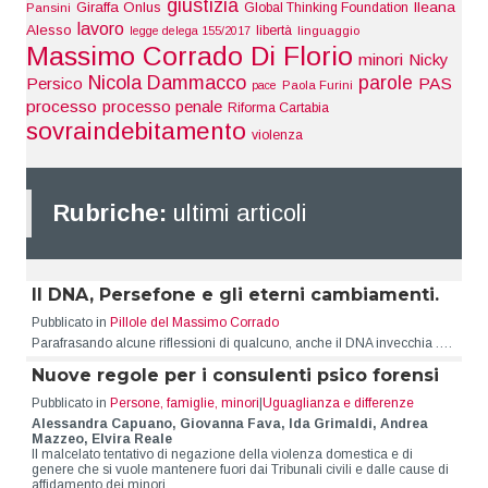
giustizia
Giraffa Onlus
Ileana
Global Thinking Foundation
Pansini
lavoro
Alesso
libertà
legge delega 155/2017
linguaggio
Massimo Corrado Di Florio
minori
Nicky
Nicola Dammacco
parole
Persico
PAS
pace
Paola Furini
processo
processo penale
Riforma Cartabia
sovraindebitamento
violenza
Rubriche:
ultimi articoli
Il DNA, Persefone e gli eterni cambiamenti.
Pubblicato in
Pillole del Massimo Corrado
Parafrasando alcune riflessioni di qualcuno, anche il DNA invecchia .…
Nuove regole per i consulenti psico forensi
Pubblicato in
Persone, famiglie, minori
|
Uguaglianza e differenze
Alessandra Capuano, Giovanna Fava, Ida Grimaldi, Andrea
Mazzeo, Elvira Reale
Il malcelato tentativo di negazione della violenza domestica e di
genere che si vuole mantenere fuori dai Tribunali civili e dalle cause di
affidamento dei minori