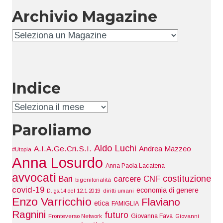
Archivio Magazine
Archivio
Indice
Indice
Paroliamo
Aldo Luchi
A.I.A.Ge.Cri.S.I.
Andrea Mazzeo
#Utopia
Anna Losurdo
Anna Paola Lacatena
avvocati
costituzione
Bari
carcere
CNF
bigenitorialità
covid-19
economia di genere
D.lgs.14 del 12.1.2019
diritti umani
Enzo Varricchio
Flaviano
etica
FAMIGLIA
Ragnini
futuro
Giovanna Fava
Fronteverso Network
Giovanni