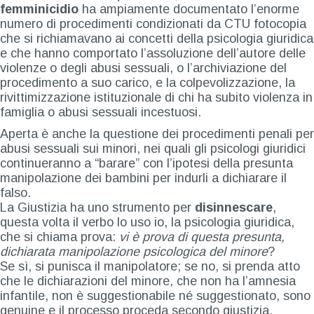
femminicidio
ha ampiamente documentato l’enorme
numero di procedimenti condizionati da CTU fotocopia
che si richiamavano ai concetti della psicologia giuridica
e che hanno comportato l’assoluzione dell’autore delle
violenze o degli abusi sessuali, o l’archiviazione del
procedimento a suo carico, e la colpevolizzazione, la
rivittimizzazione istituzionale di chi ha subito violenza in
famiglia o abusi sessuali incestuosi.
Aperta è anche la questione dei procedimenti penali per
abusi sessuali sui minori, nei quali gli psicologi giuridici
continueranno a “barare” con l’ipotesi della presunta
manipolazione dei bambini per indurli a dichiarare il
falso.
La Giustizia ha uno strumento per
disinnescare
,
questa volta il verbo lo uso io, la psicologia giuridica,
che si chiama prova:
vi è prova di questa presunta,
dichiarata manipolazione psicologica del minore
?
Se sì, si punisca il manipolatore; se no, si prenda atto
che le dichiarazioni del minore, che non ha l’amnesia
infantile, non è suggestionabile né suggestionato, sono
genuine e il processo proceda secondo giustizia.