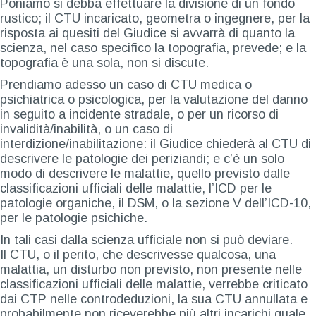
Poniamo si debba effettuare la divisione di un fondo
rustico; il CTU incaricato, geometra o ingegnere, per la
risposta ai quesiti del Giudice si avvarrà di quanto la
scienza, nel caso specifico la topografia, prevede; e la
topografia è una sola, non si discute.
Prendiamo adesso un caso di CTU medica o
psichiatrica o psicologica, per la valutazione del danno
in seguito a incidente stradale, o per un ricorso di
invalidità/inabilità, o un caso di
interdizione/inabilitazione: il Giudice chiederà al CTU di
descrivere le patologie dei periziandi; e c’è un solo
modo di descrivere le malattie, quello previsto dalle
classificazioni ufficiali delle malattie, l’ICD per le
patologie organiche, il DSM, o la sezione V dell’ICD-10,
per le patologie psichiche.
In tali casi dalla scienza ufficiale non si può deviare.
Il CTU, o il perito, che descrivesse qualcosa, una
malattia, un disturbo non previsto, non presente nelle
classificazioni ufficiali delle malattie, verrebbe criticato
dai CTP nelle controdeduzioni, la sua CTU annullata e
probabilmente non riceverebbe più altri incarichi quale