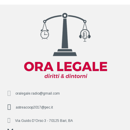
oralegale.radio@gmail.com
astreacoop2017@pec.it
Via Guido D'Orso 3 - 70125 Bari, BA