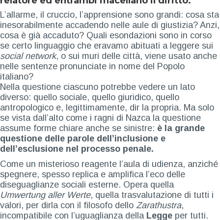
relatore ed entrambi macellano il diritto.
L’allarme, il cruccio, l’apprensione sono grandi: cosa sta
inesorabilmente accadendo nelle aule di giustizia? Anzi,
cosa è già accaduto? Quali esondazioni sono in corso
se certo linguaggio che eravamo abituati a leggere sui
social network
, o sui muri delle città, viene usato anche
nelle sentenze pronunciate in nome del Popolo
italiano?
Nella questione ciascuno potrebbe vedere un lato
diverso: quello sociale, quello giuridico, quello
antropologico e, legittimamente, dir la propria. Ma solo
se vista dall’alto come i ragni di Nazca la questione
assume forme chiare anche se sinistre:
è la grande
questione delle parole dell’inclusione e
dell’esclusione nel processo penale.
Come un misterioso reagente l’aula di udienza, anziché
spegnere, spesso replica e amplifica l’eco delle
diseguaglianze sociali esterne. Opera quella
Umwertung aller Werte
, quella trasvalutazione di tutti i
valori, per dirla con il filosofo dello
Zarathustra
,
incompatibile con l’uguaglianza della
Legge
per tutti.