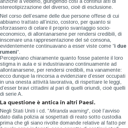
anziché a vederlo, giungendo così a continui atti di
stereotipizzazione del diverso, cioè di esclusione.
Nel corso dell’esame delle due persone offese di cui
abbiamo trattato all’inizio, costoro, per quanto si
sforzassero di celare il proprio svantaggio socio-
economico, di allontanarsene per rendersi credibili, di
inscenare una rappresentazione del sé consona,
evidentemente continuavano a esser viste come “
i due
rumeni
“.
Percepivano chiaramente quanto fosse patente il loro
stigma in aula e si industriavano continuamente ad
allontanarsene, per rendersi credibili, ma vanamente:
ecco dunque la rincorsa a evidenziare d’esser occupati
in una onesta attività lavorativa, di rispettare le leggi,
d’esser bravi cittadini al pari di quelli oriundi, cioè quelli
di serie A.
La questione è antica in altri Paesi.
Negli Stati Uniti i cd. “
Miranda warning
“, cioè l’avviso
dato dalla polizia ai sospettati di reato sotto custodia
prima che gli siano rivolte domande relative al fatto per