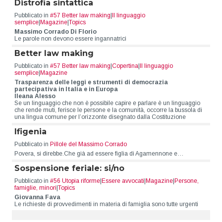
Distrofia sintattica
Pubblicato in
#57 Better law making
|
Il linguaggio
semplice
|
Magazine
|
Topics
Massimo Corrado Di Florio
Le parole non devono essere ingannatrici
Better law making
Pubblicato in
#57 Better law making
|
Copertina
|
Il linguaggio
semplice
|
Magazine
Trasparenza delle leggi e strumenti di democrazia
partecipativa in Italia e in Europa
Ileana Alesso
Se un linguaggio che non è possibile capire e parlare è un linguaggio
che rende muti, ferisce le persone e la comunità, occorre la bussola di
una lingua comune per l’orizzonte disegnato dalla Costituzione
Ifigenia
Pubblicato in
Pillole del Massimo Corrado
Povera, si direbbe.Che già ad essere figlia di Agamennone e…
Sospensione feriale: si/no
Pubblicato in
#56 Utopia riforme
|
Essere avvocati
|
Magazine
|
Persone,
famiglie, minori
|
Topics
Giovanna Fava
Le richieste di provvedimenti in materia di famiglia sono tutte urgenti