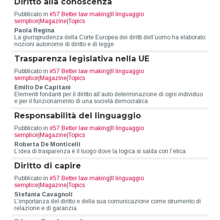
Diritto alla conoscenza
Pubblicato in
#57 Better law making
|
Il linguaggio
semplice
|
Magazine
|
Topics
Paola Regina
La giurisprudenza della Corte Europea dei diritti dell’uomo ha elaborato
nozioni autonome di diritto e di legge
Trasparenza legislativa nella UE
Pubblicato in
#57 Better law making
|
Il linguaggio
semplice
|
Magazine
|
Topics
Emilio De Capitani
Elementi fondanti per il diritto all’auto determinazione di ogni individuo
e per il funzionamento di una società democratica
Responsabilità del linguaggio
Pubblicato in
#57 Better law making
|
Il linguaggio
semplice
|
Magazine
|
Topics
Roberta De Monticelli
L’idea di trasparenza è il luogo dove la logica si salda con l’etica
Diritto di capire
Pubblicato in
#57 Better law making
|
Il linguaggio
semplice
|
Magazine
|
Topics
Stefania Cavagnoli
L’importanza del diritto e della sua comunicazione come strumento di
relazione e di garanzia