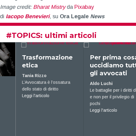
Image credit:
Bharat Mistry
da
Pixabay
di
Iacopo Benevieri
, su
Ora Legale
News
#
TOPICS
: ultimi articoli
Trasformazione
Per prima cosa,
etica
uccidiamo tutti
gli avvocati
Tania Rizzo
L’Avvocatura è l’ossatura
Aldo Luchi
dello stato di diritto
Le battaglie per i diritti di tutti
about Trasformazione etica
Leggi l'articolo
e non per il privilegio di
pochi
about Per prima co
Leggi l'articolo
trategica