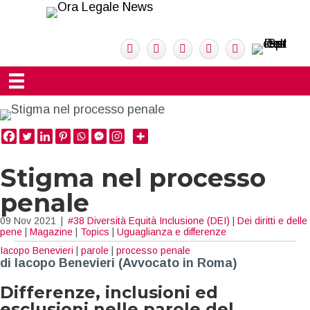
Stigma nel processo
penale
09 Nov 2021
|
#38 Diversità Equità Inclusione (DEI)
|
Dei diritti e delle
pene
|
Magazine
|
Topics
|
Uguaglianza e differenze
Iacopo Benevieri
|
parole
|
processo penale
di Iacopo Benevieri
(Avvocato in Roma)
Differenze, inclusioni ed
esclusioni nelle parole del