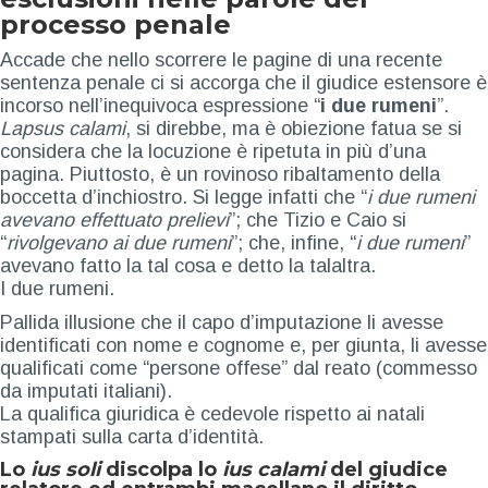
processo penale
Accade che nello scorrere le pagine di una recente
sentenza penale ci si accorga che il giudice estensore è
incorso nell’inequivoca espressione “
i due rumeni
”.
Lapsus calami
, si direbbe, ma è obiezione fatua se si
considera che la locuzione è ripetuta in più d’una
pagina. Piuttosto, è un rovinoso ribaltamento della
boccetta d’inchiostro. Si legge infatti che “
i due rumeni
avevano effettuato prelievi
”; che Tizio e Caio si
“
rivolgevano ai due rumeni
”; che, infine, “
i due rumeni
”
avevano fatto la tal cosa e detto la talaltra.
I due rumeni.
Pallida illusione che il capo d’imputazione li avesse
identificati con nome e cognome e, per giunta, li avesse
qualificati come “persone offese” dal reato (commesso
da imputati italiani).
La qualifica giuridica è cedevole rispetto ai natali
stampati sulla carta d’identità.
Lo
ius soli
discolpa lo
ius calami
del giudice