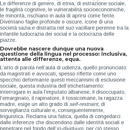
Le differenze di genere, di etnia, di estrazione sociale,
le fragilità cognitive, le vulnerabilità socioeconomiche,
le minorità, rischiano in aula di aprirsi come ferite.
Diventano faglie profonde e oscure, icone di una
società sazia e distratta nel suo vacillare perenne tra la
infantile ludocrazia dei social e la oclocrazia delle
piazze.
Dovrebbe nascere dunque una nuova
questione della lingua nel processo: inclusiva,
attenta alle differenze, equa.
L’atto di parola nell’aula di udienza, quello pronunciato
da magistrati e avvocati, spesso riflette come uno
specchio deformante questi meccanismi di esclusione
sociale, questa industria dell’etichettamento:
interrogare in aula l’imputato albanese, il disoccupato,
l’emarginato, il rapinatore, il tossicomane, la ragazza
madre, esige un alto grado di
self-restraint
, di
sorveglianza culturale e, conseguentemente,
linguistica. Reclama una fatica, quella di congedarci
dalle inferenze che discendono dalle identità sociali e
penetrare nel fondo dell’
in-dividuum
, per ciò stesso