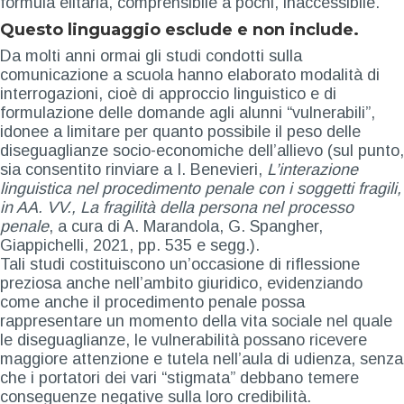
formula elitaria, comprensibile a pochi, inaccessibile.
Questo linguaggio esclude e non include.
Da molti anni ormai gli studi condotti sulla
comunicazione a scuola hanno elaborato modalità di
interrogazioni, cioè di approccio linguistico e di
formulazione delle domande agli alunni “vulnerabili”,
idonee a limitare per quanto possibile il peso delle
diseguaglianze socio-economiche dell’allievo (sul punto,
sia consentito rinviare a I. Benevieri,
L’interazione
linguistica nel procedimento penale con i soggetti fragili,
in AA. VV., La fragilità della persona nel processo
penale
, a cura di A. Marandola, G. Spangher,
Giappichelli, 2021, pp. 535 e segg.).
Tali studi costituiscono un’occasione di riflessione
preziosa anche nell’ambito giuridico, evidenziando
come anche il procedimento penale possa
rappresentare un momento della vita sociale nel quale
le diseguaglianze, le vulnerabilità possano ricevere
maggiore attenzione e tutela nell’aula di udienza, senza
che i portatori dei vari “stigmata” debbano temere
conseguenze negative sulla loro credibilità.