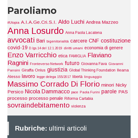
Paroliamo
Aldo Luchi
A.I.A.Ge.Cri.S.I.
Andrea Mazzeo
#Utopia
Anna Losurdo
Anna Paola Lacatena
avvocati
costituzione
Bari
carcere
CNF
bigenitorialità
covid-19
economia di genere
D.lgs.14 del 12.1.2019
diritti umani
Enzo Varricchio
Flaviano
etica
FAMIGLIA
Ragnini
futuro
Giovanna Fava
Fronteverso Network
Giovanni
giustizia
Giraffa Onlus
Ileana
Global Thinking Foundation
Pansini
lavoro
Alesso
libertà
legge delega 155/2017
linguaggio
Massimo Corrado Di Florio
minori
Nicky
Nicola Dammacco
parole
Persico
PAS
pace
Paola Furini
processo
processo penale
Riforma Cartabia
sovraindebitamento
violenza
Rubriche:
ultimi articoli